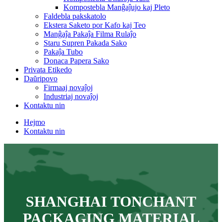
Kompostebla Manĝaĵujo kaj Pleto
Faldebla pakskatolo
Ekstera Saketo por Kafo kaj Teo
Manĝaĵa Pakaĵa Filma Rulaĵo
Staru Supren Pakada Sako
Pakaĵa Tubo
Donaca Papera Sako
Privata Etikedo
Daŭripovo
Firmaaj novaĵoj
Industriaj novaĵoj
Kontaktu nin
Hejmo
Kontaktu nin
SHANGHAI TONCHANT
PACKAGING MATERIAL