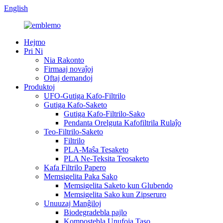
English
Hejmo
Pri Ni
Nia Rakonto
Firmaaj novaĵoj
Oftaj demandoj
Produktoj
UFO-Gutiga Kafo-Filtrilo
Gutiga Kafo-Saketo
Gutiga Kafo-Filtrilo-Sako
Pendanta Orelguta Kafofiltrila Rulaĵo
Teo-Filtrilo-Saketo
Filtrilo
PLA-Maŝa Tesaketo
PLA Ne-Teksita Teosaketo
Kafa Filtrilo Papero
Memsigelita Paka Sako
Memsigelita Saketo kun Glubendo
Memsigelita Sako kun Zipseruro
Unuuzaj Manĝiloj
Biodegradebla pajlo
Kompostebla Unufoja Taso