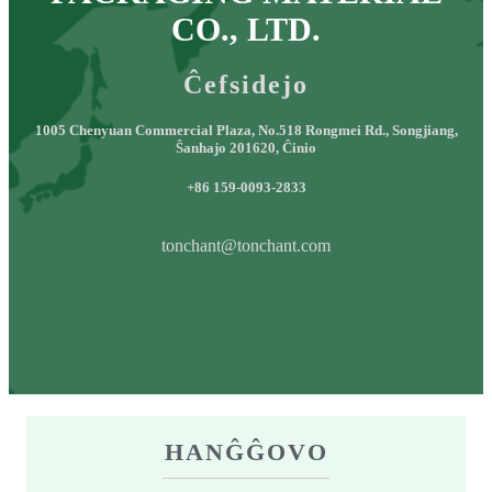
CO., LTD.
Ĉefsidejo
1005 Chenyuan Commercial Plaza, No.518 Rongmei Rd., Songjiang,
Ŝanhajo 201620, Ĉinio
+86 159-0093-2833
tonchant@tonchant.com
HANĜĜOVO