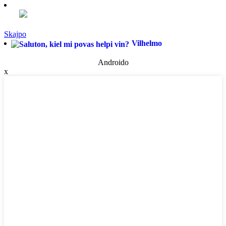
Skajpo
Vilhelmo
Androido
x