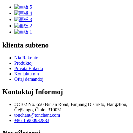
klienta subteno
Nia Rakonto
Produktoj
Privata Etikedo
Kontaktu nin
Oftaj demandoj
Kontaktaj Informoj
#C102 No. 650 Bin'an Road, Binjiang Distrikto, Hangzhou,
Ĝeĝjango, Ĉinio, 310051
tonchant@tonchant.com
+86-15900932833
Novaĵleteroj