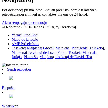
Por demandoj pri niaj produktoj aŭ prezlisto, bonvolu lasi vian
retpoŝtadreson al ni kaj ni kontaktos vin ene de 24 horoj.
Akiru senpagajn specimenojn
© Kopirajto - 2010-2023 : Ĉiuj Rajtoj Rezervitaj.
Varmaj Produktoj
Mapo de la retejo
AMP Poŝtelefono
Tesaketoj Malplenaj Grocaj
,
Malplenaj Plenigeblaj Tesaketoj
,
Malplenaj Tesaketoj de Lozaj Folioj
,
Tesaketa Materiala
Rulaĵo
,
Pla-maŝo
,
Malplenaj tesaketoj de Davids Tea
,
Sendi retpoŝton
Retpoŝto
WhatsApp