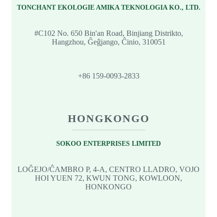
TONCHANT EKOLOGIE AMIKA TEKNOLOGIA KO., LTD.
#C102 No. 650 Bin'an Road, Binjiang Distrikto,
Hangzhou, Ĝeĝjango, Ĉinio, 310051
+86 159-0093-2833
HONGKONGO
SOKOO ENTERPRISES LIMITED
LOĜEJO/ĈAMBRO P, 4-A, CENTRO LLADRO, VOJO
HOI YUEN 72, KWUN TONG, KOWLOON,
HONKONGO