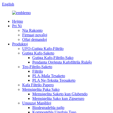
English
Hejmo
Pri Ni
Nia Rakonto
Firmaaj novaĵoj
Oftaj demandoj
Produktoj
UFO-Gutiga Kafo-Filtrilo
Gutiga Kafo-Saketo
Gutiga Kafo-Filtrilo-Sako
Pendanta Orelguta Kafofiltrila Rulaĵo
Teo-Filtrilo-Saketo
Filtrilo
PLA-Maŝa Tesaketo
PLA Ne-Teksita Teosaketo
Kafa Filtrilo Papero
Memsigelita Paka Sako
Memsigelita Saketo kun Glubendo
Memsigelita Sako kun Zipseruro
Unuuzaj Manĝiloj
Biodegradebla pajlo
Kompostebla Unufoja Taso