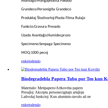
Avantaĝo
:
Manĝaĵkvalita Pakado
Grandeco
:
Personigita Grandeco
Produktaj Ŝlosilvortoj
:
Plasta Filma Rulaĵo
Funkcio
:
Gravura Presado
Uzada Avantaĝo
:
Humidecpruvo
Specimeno
:
Senpaga Specimeno
MOQ
:
1000 pecoj
enketo
detalo
Biodegradebla Papera Tubo por Teo kun K
Materialo: Metipapero/Artkovrita papero
Presaĵoj: Akceptu personecigitajn artaĵojn
Laŭvolaj funkcioj: Kun aluminio-tavolo aŭ ne
enketo
detalo