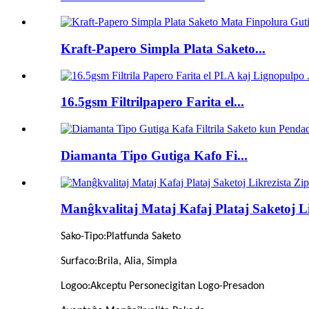
Kraft-Papero Simpla Plata Saketo...
16.5gsm Filtrilpapero Farita el...
Diamanta Tipo Gutiga Kafo Fi...
Manĝkvalitaj Mataj Kafaj Plataj Saketoj L
Sako-Tipo
:
Platfunda Saketo
Surfaco
:
Brila, Alia, Simpla
Logoo
:
Akceptu Personecigitan Logo-Presadon