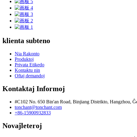
klienta subteno
Nia Rakonto
Produktoj
Privata Etikedo
Kontaktu nin
Oftaj demandoj
Kontaktaj Informoj
#C102 No. 650 Bin'an Road, Binjiang Distrikto, Hangzhou, Ĝ
tonchant@tonchant.com
+86-15900932833
Novaĵleteroj