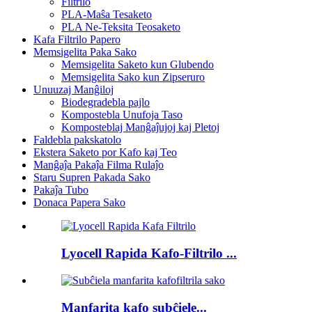
Filtrilo
PLA-Maŝa Tesaketo
PLA Ne-Teksita Teosaketo
Kafa Filtrilo Papero
Memsigelita Paka Sako
Memsigelita Saketo kun Glubendo
Memsigelita Sako kun Zipseruro
Unuuzaj Manĝiloj
Biodegradebla pajlo
Kompostebla Unufoja Taso
Komposteblaj Manĝaĵujoj kaj Pletoj
Faldebla pakskatolo
Ekstera Saketo por Kafo kaj Teo
Manĝaĵa Pakaĵa Filma Rulaĵo
Staru Supren Pakada Sako
Pakaĵa Tubo
Donaca Papera Sako
Lyocell Rapida Kafo-Filtrilo ...
Manfarita kafo subĉiele...