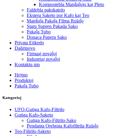
Kompostebla Manĝaĵujo kaj Pleto
Faldebla pakskatolo
Ekstera Saketo por Kafo kaj Teo
Manĝaĵa Pakaĵa Filma Rulaĵo
Staru Supren Pakada Sako
Pakaĵa Tubo
Donaca Papera Sako
Privata Etikedo
Daŭripovo
Firmaaj novaĵoj
Industriaj novaĵoj
Kontaktu nin
Hejmo
Produktoj
Pakaĵa Tubo
Kategorioj
UFO-Gutiga Kafo-Filtrilo
Gutiga Kafo-Saketo
Gutiga Kafo-Filtrilo-Sako
Pendanta Orelguta Kafofiltrila Rulaĵo
Teo-Filtrilo-Saketo