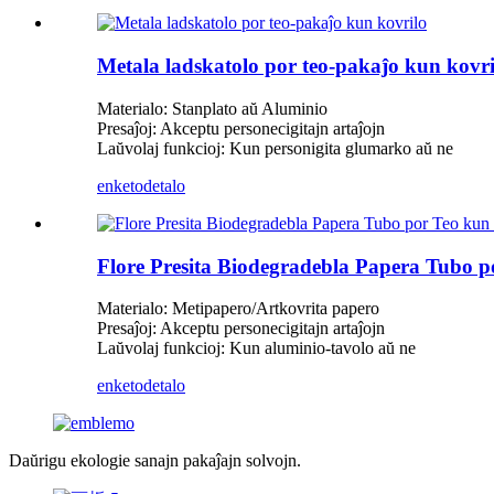
Metala ladskatolo por teo-pakaĵo kun kovri
Materialo: Stanplato aŭ Aluminio
Presaĵoj: Akceptu personecigitajn artaĵojn
Laŭvolaj funkcioj: Kun personigita glumarko aŭ ne
enketo
detalo
Flore Presita Biodegradebla Papera Tubo p
Materialo: Metipapero/Artkovrita papero
Presaĵoj: Akceptu personecigitajn artaĵojn
Laŭvolaj funkcioj: Kun aluminio-tavolo aŭ ne
enketo
detalo
Daŭrigu ekologie sanajn pakaĵajn solvojn.