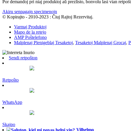
Por demandoj pri niaj produktoj aŭ prezlisto, bonvolu lasi vian retpoŝt
Akiru senpagajn specimenojn
© Kopirajto - 2010-2023 : Ĉiuj Rajtoj Rezervitaj.
Varmaj Produktoj
Mapo de la retejo
AMP Poŝtelefono
Malplenaj Plenigeblaj Tesaketoj
,
Tesaketoj Malplenaj Grocaj
,
P
Sendi retpoŝton
Retpoŝto
WhatsApp
Skajpo
Vilhelmo