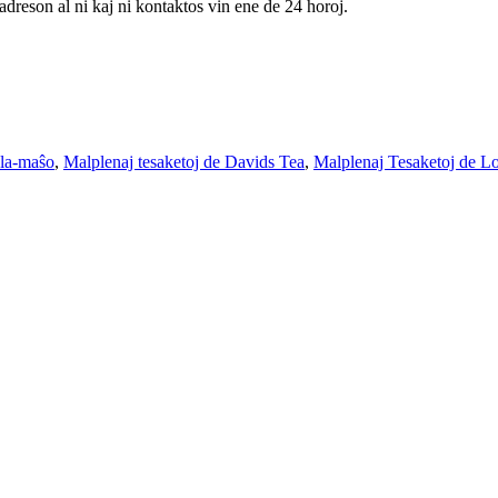
adreson al ni kaj ni kontaktos vin ene de 24 horoj.
la-maŝo
,
Malplenaj tesaketoj de Davids Tea
,
Malplenaj Tesaketoj de Lo