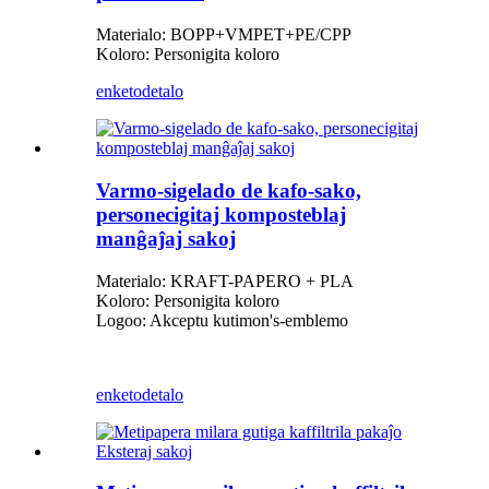
Materialo: BOPP+VMPET+PE/CPP
Koloro: Personigita koloro
enketo
detalo
Varmo-sigelado de kafo-sako,
personecigitaj komposteblaj
manĝaĵaj sakoj
Materialo: KRAFT-PAPERO + PLA
Koloro: Personigita koloro
Logoo: Akceptu kutimon
'
s-emblemo
enketo
detalo