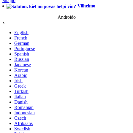
Skajpo
Vilhelmo
Androido
x
English
French
German
Portuguese
Spanish
Russian
Japanese
Korean
Arabic
Irish
Greek
Turkish
Italian
Danish
Romanian
Indonesian
Czech
Afrikaans
Swedish