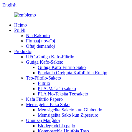
English
Hejmo
Pri Ni
Nia Rakonto
Firmaaj novaĵoj
Oftaj demandoj
Produktoj
UFO-Gutiga Kafo-Filtrilo
Gutiga Kafo-Saketo
Gutiga Kafo-Filtrilo-Sako
Pendanta Orelguta Kafofiltrila Rulaĵo
Teo-Filtrilo-Saketo
Filtrilo
PLA-Maŝa Tesaketo
PLA Ne-Teksita Teosaketo
Kafa Filtrilo Papero
Memsigelita Paka Sako
Memsigelita Saketo kun Glubendo
Memsigelita Sako kun Zipseruro
Unuuzaj Manĝiloj
Biodegradebla pajlo
Kompostebla Unufoja Taso