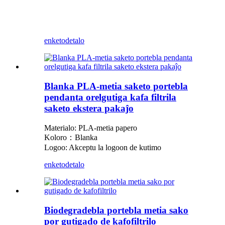
enketo
detalo
Blanka PLA-metia saketo portebla
pendanta orelgutiga kafa filtrila
saketo ekstera pakaĵo
Materialo: PLA-metia papero
Koloro：Blanka
Logoo: Akceptu la logoon de kutimo
enketo
detalo
Biodegradebla portebla metia sako
por gutigado de kafofiltrilo