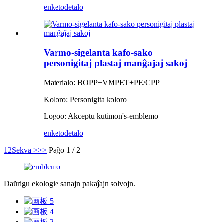
enketo
detalo
Varmo-sigelanta kafo-sako
personigitaj plastaj manĝaĵaj sakoj
Materialo: BOPP+VMPET+PE/CPP
Koloro: Personigita koloro
Logoo: Akceptu kutimon
'
s-emblemo
enketo
detalo
1
2
Sekva >
>>
Paĝo 1 / 2
Daŭrigu ekologie sanajn pakaĵajn solvojn.