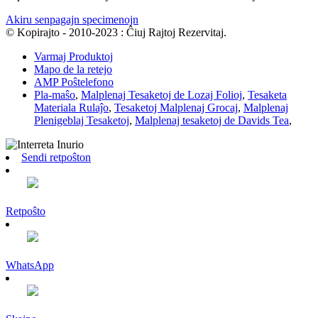
Akiru senpagajn specimenojn
© Kopirajto - 2010-2023 : Ĉiuj Rajtoj Rezervitaj.
Varmaj Produktoj
Mapo de la retejo
AMP Poŝtelefono
Pla-maŝo
,
Malplenaj Tesaketoj de Lozaj Folioj
,
Tesaketa
Materiala Rulaĵo
,
Tesaketoj Malplenaj Grocaj
,
Malplenaj
Plenigeblaj Tesaketoj
,
Malplenaj tesaketoj de Davids Tea
,
Sendi retpoŝton
Retpoŝto
WhatsApp