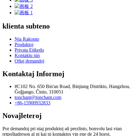
klienta subteno
Nia Rakonto
Produktoj
Privata Etikedo
Kontaktu nin
Oftaj demandoj
Kontaktaj Informoj
#C102 No. 650 Bin'an Road, Binjiang Distrikto, Hangzhou,
Ĝeĝjango, Ĉinio, 310051
tonchant@tonchant.com
+86-15900932833
Novaĵleteroj
Por demandoj pri niaj produktoj aŭ prezlisto, bonvolu lasi vian
retpoŝtadreson al ni kaj ni kontaktos vin ene de 24 horoj.