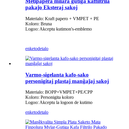
Metipapera milara gutiga kaffiltrila
pakaĵo Eksteraj sakoj
Materialo: Kraft papero + VMPET + PE
Koloro: Bruna
Logoo: Akceptu kutimon
'
s-emblemo
enketo
detalo
Varmo-sigelanta kafo-sako
personigitaj plastaj manĝaĵaj sakoj
Materialo: BOPP+VMPET+PE/CPP
Koloro: Personigita koloro
Logoo: Akceptu la logoon de kutimo
enketo
detalo