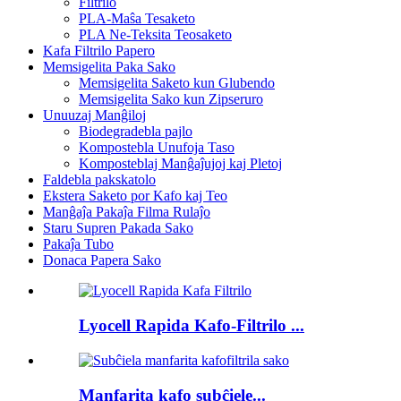
Filtrilo
PLA-Maŝa Tesaketo
PLA Ne-Teksita Teosaketo
Kafa Filtrilo Papero
Memsigelita Paka Sako
Memsigelita Saketo kun Glubendo
Memsigelita Sako kun Zipseruro
Unuuzaj Manĝiloj
Biodegradebla pajlo
Kompostebla Unufoja Taso
Komposteblaj Manĝaĵujoj kaj Pletoj
Faldebla pakskatolo
Ekstera Saketo por Kafo kaj Teo
Manĝaĵa Pakaĵa Filma Rulaĵo
Staru Supren Pakada Sako
Pakaĵa Tubo
Donaca Papera Sako
Lyocell Rapida Kafo-Filtrilo ...
Manfarita kafo subĉiele...