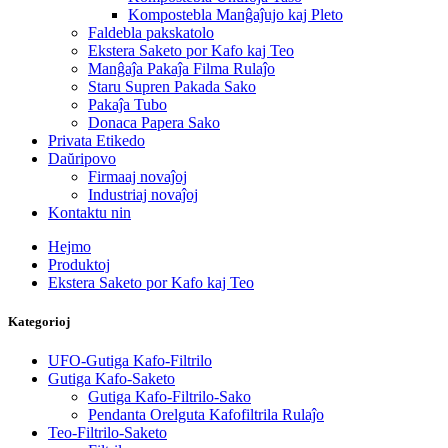
Kompostebla Manĝaĵujo kaj Pleto
Faldebla pakskatolo
Ekstera Saketo por Kafo kaj Teo
Manĝaĵa Pakaĵa Filma Rulaĵo
Staru Supren Pakada Sako
Pakaĵa Tubo
Donaca Papera Sako
Privata Etikedo
Daŭripovo
Firmaaj novaĵoj
Industriaj novaĵoj
Kontaktu nin
Hejmo
Produktoj
Ekstera Saketo por Kafo kaj Teo
Kategorioj
UFO-Gutiga Kafo-Filtrilo
Gutiga Kafo-Saketo
Gutiga Kafo-Filtrilo-Sako
Pendanta Orelguta Kafofiltrila Rulaĵo
Teo-Filtrilo-Saketo