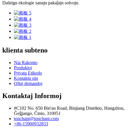
Daŭrigu ekologie sanajn pakaĵajn solvojn.
klienta subteno
Nia Rakonto
Produktoj
Privata Etikedo
Kontaktu nin
Oftaj demandoj
Kontaktaj Informoj
#C102 No. 650 Bin'an Road, Binjiang Distrikto, Hangzhou,
Ĝeĝjango, Ĉinio, 310051
tonchant@tonchant.com
+86-15900932833