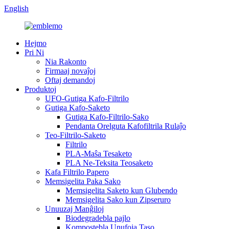
English
Hejmo
Pri Ni
Nia Rakonto
Firmaaj novaĵoj
Oftaj demandoj
Produktoj
UFO-Gutiga Kafo-Filtrilo
Gutiga Kafo-Saketo
Gutiga Kafo-Filtrilo-Sako
Pendanta Orelguta Kafofiltrila Rulaĵo
Teo-Filtrilo-Saketo
Filtrilo
PLA-Maŝa Tesaketo
PLA Ne-Teksita Teosaketo
Kafa Filtrilo Papero
Memsigelita Paka Sako
Memsigelita Saketo kun Glubendo
Memsigelita Sako kun Zipseruro
Unuuzaj Manĝiloj
Biodegradebla pajlo
Kompostebla Unufoja Taso