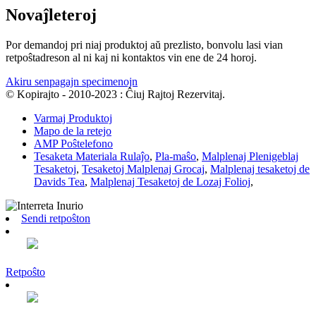
Novaĵleteroj
Por demandoj pri niaj produktoj aŭ prezlisto, bonvolu lasi vian
retpoŝtadreson al ni kaj ni kontaktos vin ene de 24 horoj.
Akiru senpagajn specimenojn
© Kopirajto - 2010-2023 : Ĉiuj Rajtoj Rezervitaj.
Varmaj Produktoj
Mapo de la retejo
AMP Poŝtelefono
Tesaketa Materiala Rulaĵo
,
Pla-maŝo
,
Malplenaj Plenigeblaj
Tesaketoj
,
Tesaketoj Malplenaj Grocaj
,
Malplenaj tesaketoj de
Davids Tea
,
Malplenaj Tesaketoj de Lozaj Folioj
,
Sendi retpoŝton
Retpoŝto