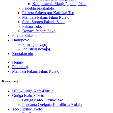
Kompostebla Manĝaĵujo kaj Pleto
Faldebla pakskatolo
Ekstera Saketo por Kafo kaj Teo
Manĝaĵa Pakaĵa Filma Rulaĵo
Staru Supren Pakada Sako
Pakaĵa Tubo
Donaca Papera Sako
Privata Etikedo
Daŭripovo
Firmaaj novaĵoj
Industriaj novaĵoj
Kontaktu nin
Hejmo
Produktoj
Manĝaĵa Pakaĵa Filma Rulaĵo
Kategorioj
UFO-Gutiga Kafo-Filtrilo
Gutiga Kafo-Saketo
Gutiga Kafo-Filtrilo-Sako
Pendanta Orelguta Kafofiltrila Rulaĵo
Teo-Filtrilo-Saketo