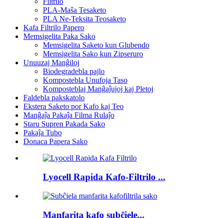
Filtrilo
PLA-Maŝa Tesaketo
PLA Ne-Teksita Teosaketo
Kafa Filtrilo Papero
Memsigelita Paka Sako
Memsigelita Saketo kun Glubendo
Memsigelita Sako kun Zipseruro
Unuuzaj Manĝiloj
Biodegradebla pajlo
Kompostebla Unufoja Taso
Komposteblaj Manĝaĵujoj kaj Pletoj
Faldebla pakskatolo
Ekstera Saketo por Kafo kaj Teo
Manĝaĵa Pakaĵa Filma Rulaĵo
Staru Supren Pakada Sako
Pakaĵa Tubo
Donaca Papera Sako
Lyocell Rapida Kafo-Filtrilo ...
Manfarita kafo subĉiele...