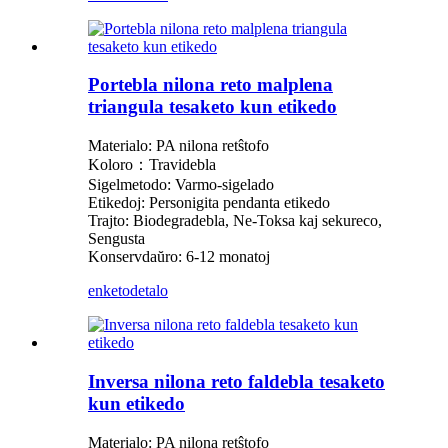
Portebla nilona reto malplena
triangula tesaketo kun etikedo
Materialo: PA nilona retŝtofo
Koloro：Travidebla
Sigelmetodo: Varmo-sigelado
Etikedoj: Personigita pendanta etikedo
Trajto: Biodegradebla, Ne-Toksa kaj sekureco,
Sengusta
Konservdaŭro: 6-12 monatoj
enketo
detalo
Inversa nilona reto faldebla tesaketo
kun etikedo
Materialo: PA nilona retŝtofo