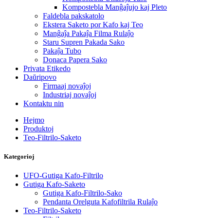
Kompostebla Manĝaĵujo kaj Pleto
Faldebla pakskatolo
Ekstera Saketo por Kafo kaj Teo
Manĝaĵa Pakaĵa Filma Rulaĵo
Staru Supren Pakada Sako
Pakaĵa Tubo
Donaca Papera Sako
Privata Etikedo
Daŭripovo
Firmaaj novaĵoj
Industriaj novaĵoj
Kontaktu nin
Hejmo
Produktoj
Teo-Filtrilo-Saketo
Kategorioj
UFO-Gutiga Kafo-Filtrilo
Gutiga Kafo-Saketo
Gutiga Kafo-Filtrilo-Sako
Pendanta Orelguta Kafofiltrila Rulaĵo
Teo-Filtrilo-Saketo