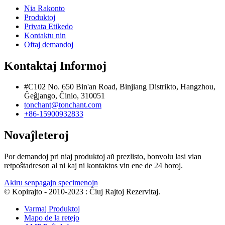
Nia Rakonto
Produktoj
Privata Etikedo
Kontaktu nin
Oftaj demandoj
Kontaktaj Informoj
#C102 No. 650 Bin'an Road, Binjiang Distrikto, Hangzhou,
Ĝeĝjango, Ĉinio, 310051
tonchant@tonchant.com
+86-15900932833
Novaĵleteroj
Por demandoj pri niaj produktoj aŭ prezlisto, bonvolu lasi vian
retpoŝtadreson al ni kaj ni kontaktos vin ene de 24 horoj.
Akiru senpagajn specimenojn
© Kopirajto - 2010-2023 : Ĉiuj Rajtoj Rezervitaj.
Varmaj Produktoj
Mapo de la retejo