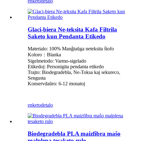
enketo
detalo
Glaci-biera Ne-teksita Kafa Filtrila
Saketo kun Pendanta Etikedo
Materialo: 100% Manĝtaŭga neteksita ŝtofo
Koloro：Blanka
Sigelmetodo: Varmo-sigelado
Etikedoj: Personigita pendanta etikedo
Trajto: Biodegradebla, Ne-Toksa kaj sekureco,
Sengusta
Konservdaŭro: 6-12 monatoj
enketo
detalo
Biodegradebla PLA maizfibra maŝo
malplena tesaketo rulo