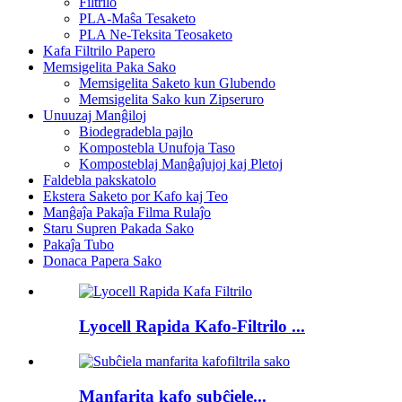
Filtrilo
PLA-Maŝa Tesaketo
PLA Ne-Teksita Teosaketo
Kafa Filtrilo Papero
Memsigelita Paka Sako
Memsigelita Saketo kun Glubendo
Memsigelita Sako kun Zipseruro
Unuuzaj Manĝiloj
Biodegradebla pajlo
Kompostebla Unufoja Taso
Komposteblaj Manĝaĵujoj kaj Pletoj
Faldebla pakskatolo
Ekstera Saketo por Kafo kaj Teo
Manĝaĵa Pakaĵa Filma Rulaĵo
Staru Supren Pakada Sako
Pakaĵa Tubo
Donaca Papera Sako
Lyocell Rapida Kafo-Filtrilo ...
Manfarita kafo subĉiele...