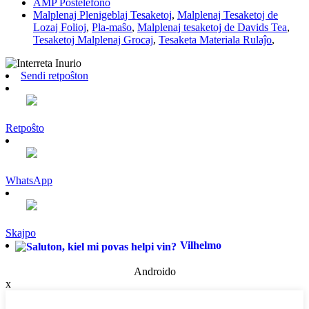
AMP Poŝtelefono
Malplenaj Plenigeblaj Tesaketoj
,
Malplenaj Tesaketoj de
Lozaj Folioj
,
Pla-maŝo
,
Malplenaj tesaketoj de Davids Tea
,
Tesaketoj Malplenaj Grocaj
,
Tesaketa Materiala Rulaĵo
,
Sendi retpoŝton
Retpoŝto
WhatsApp
Skajpo
Vilhelmo
Androido
x