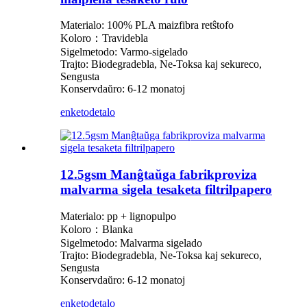
Materialo: 100% PLA maizfibra retŝtofo
Koloro：Travidebla
Sigelmetodo: Varmo-sigelado
Trajto: Biodegradebla, Ne-Toksa kaj sekureco,
Sengusta
Konservdaŭro: 6-12 monatoj
enketo
detalo
12.5gsm Manĝtaŭga fabrikproviza
malvarma sigela tesaketa filtrilpapero
Materialo: pp + lignopulpo
Koloro：Blanka
Sigelmetodo: Malvarma sigelado
Trajto: Biodegradebla, Ne-Toksa kaj sekureco,
Sengusta
Konservdaŭro: 6-12 monatoj
enketo
detalo