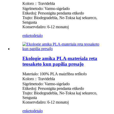
Koloro：Travidebla
Sigelmetodo: Varmo-sigelado
Etikedoj: Personigita pendanta etikedo
Trajto: Biodegradebla, Ne-Toksa kaj sekureco,
Sengusta
Konservdaŭro: 6-12 monatoj
enketo
detalo
Ekologie amika PLA-materiala reta
teosaketo kun papilia presaĵo
Materialo: 100% PLA maizfibra retŝtofo
Koloro：Travidebla
Sigelmetodo: Varmo-sigelado
Etikedoj: Personigita pendanta etikedo
Trajto: Biodegradebla, Ne-Toksa kaj sekureco,
Sengusta
Konservdaŭro: 6-12 monatoj
enketo
detalo