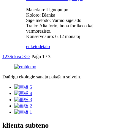
Materialo: Lignopulpo
Koloro: Blanka
Sigelmetodo: Varmo-sigelado
Trajto: Alta forto, bona fortikeco kaj
varmorezisto.
Konservdaŭro: 6-12 monatoj
enketo
detalo
1
2
3
Sekva >
>>
Paĝo 1 / 3
Daŭrigu ekologie sanajn pakaĵajn solvojn.
klienta subteno