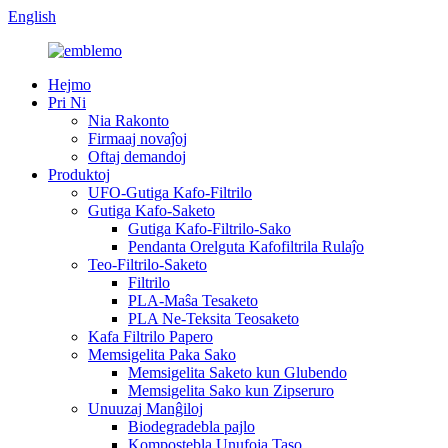
English
Hejmo
Pri Ni
Nia Rakonto
Firmaaj novaĵoj
Oftaj demandoj
Produktoj
UFO-Gutiga Kafo-Filtrilo
Gutiga Kafo-Saketo
Gutiga Kafo-Filtrilo-Sako
Pendanta Orelguta Kafofiltrila Rulaĵo
Teo-Filtrilo-Saketo
Filtrilo
PLA-Maŝa Tesaketo
PLA Ne-Teksita Teosaketo
Kafa Filtrilo Papero
Memsigelita Paka Sako
Memsigelita Saketo kun Glubendo
Memsigelita Sako kun Zipseruro
Unuuzaj Manĝiloj
Biodegradebla pajlo
Kompostebla Unufoja Taso