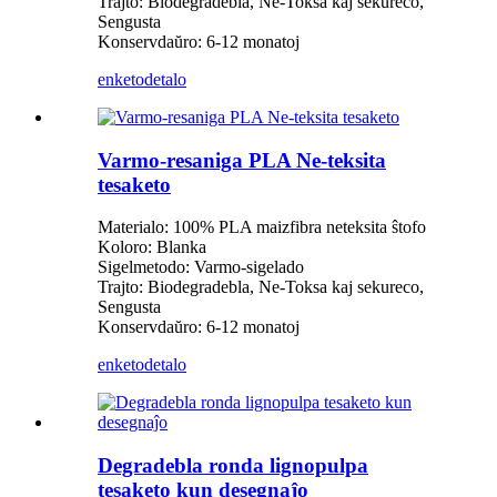
Trajto: Biodegradebla, Ne-Toksa kaj sekureco,
Sengusta
Konservdaŭro: 6-12 monatoj
enketo
detalo
Varmo-resaniga PLA Ne-teksita
tesaketo
Materialo: 100% PLA maizfibra neteksita ŝtofo
Koloro: Blanka
Sigelmetodo: Varmo-sigelado
Trajto: Biodegradebla, Ne-Toksa kaj sekureco,
Sengusta
Konservdaŭro: 6-12 monatoj
enketo
detalo
Degradebla ronda lignopulpa
tesaketo kun desegnaĵo