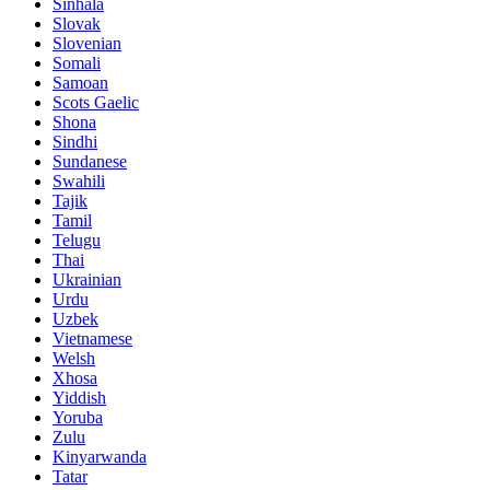
Sinhala
Slovak
Slovenian
Somali
Samoan
Scots Gaelic
Shona
Sindhi
Sundanese
Swahili
Tajik
Tamil
Telugu
Thai
Ukrainian
Urdu
Uzbek
Vietnamese
Welsh
Xhosa
Yiddish
Yoruba
Zulu
Kinyarwanda
Tatar