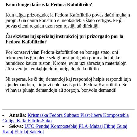
Kiom longe daŭros la Fedora Kafofiltrilo?
Kun taŭga prizorgado, la Fedora Kafofiltrilo povas daŭri multajn
jarojn. Ĝia daŭra konstruo el neoksidebla ŝtalo certigas, ke ĝi
povas elteni regulan uzon sen rustiĝi aŭ difektiĝi.
Ĉu ekzistas iuj specialaj instrukcioj pri prizorgado por la
Fedora Kafofiltrilo?
Por konservi vian Fedora-kafofiltrilon en bonega stato, oni
rekomendas ĝin plene sekigi post purigado por malhelpi, ke
humideco kaŭzu ruston. Krome, evitu uzi abraziajn materialojn
aŭ severajn kemiaĵojn dum purigado de la filtrilo.
Ni esperas, ke ĉi tiuj demandoj kaj respondoj helpis respondi iujn
ajn demandojn, kiujn vi eble havis pri la Fedora Kafofiltrilo. Se
vi havas pluajn demandojn aŭ zorgojn, bonvolu demandi!
Antaŭa:
Kristnaska Fedora Subtaso Plast-libera Kompostebla
Gutiga Kafa Filtrilo-Sako
Sekva:
UFO-Pendaj Komposteblaj PLA-Maizaj Fibraj Gutaj
Kafaj Filtrilaj Saketoj