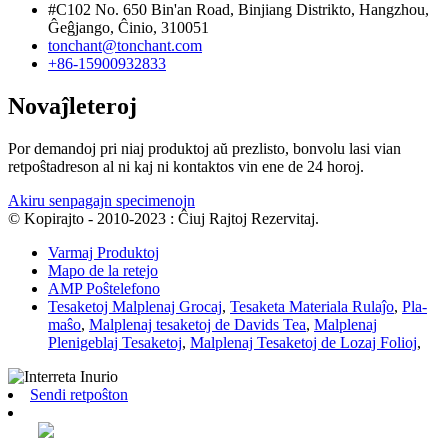
#C102 No. 650 Bin'an Road, Binjiang Distrikto, Hangzhou,
Ĝeĝjango, Ĉinio, 310051
tonchant@tonchant.com
+86-15900932833
Novaĵleteroj
Por demandoj pri niaj produktoj aŭ prezlisto, bonvolu lasi vian
retpoŝtadreson al ni kaj ni kontaktos vin ene de 24 horoj.
Akiru senpagajn specimenojn
© Kopirajto - 2010-2023 : Ĉiuj Rajtoj Rezervitaj.
Varmaj Produktoj
Mapo de la retejo
AMP Poŝtelefono
Tesaketoj Malplenaj Grocaj
,
Tesaketa Materiala Rulaĵo
,
Pla-
maŝo
,
Malplenaj tesaketoj de Davids Tea
,
Malplenaj
Plenigeblaj Tesaketoj
,
Malplenaj Tesaketoj de Lozaj Folioj
,
Sendi retpoŝton