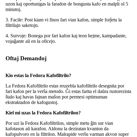
uzon kaj oportunigas la faradon de bongusta kafo en malpli ol 5
minutoj.
3. Facile: Post kiam vi finos fari vian kafon, simple forĵetu la
filtrilajn saketojn.
4. Survoje: Bonega por fari kafon kaj teon hejme, kampadante,
vojaĝante aŭ en la oficejo.
Oftaj Demandoj
Kio estas la Fedora Kafofiltrilo?
La Fedora Kafofiltrilo estas reuzebla kafofiltrilo desegnita por
fari kafon per la verŝa metodo. Ĝi estas farita el daŭra rustorezista
ŝtalo kaj havas fajnan maŝon por permesi optimuman
ekstraktadon de kafogustoj.
Kiel mi uzas la Fedora Kafofiltrilon?
Por uzi la Fedora Kafofiltrilon, simple metu ĝin sur vian
kafotason aŭ karafon. Aldonu la deziratan kvanton da
kafopulvoro en la filtrilon. Malrapide verŝu varman akvon super