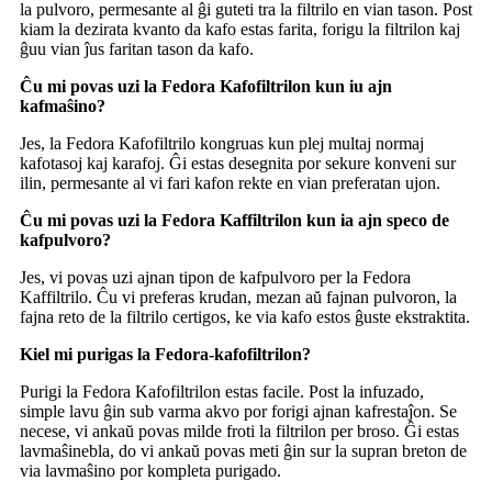
la pulvoro, permesante al ĝi guteti tra la filtrilo en vian tason. Post
kiam la dezirata kvanto da kafo estas farita, forigu la filtrilon kaj
ĝuu vian ĵus faritan tason da kafo.
Ĉu mi povas uzi la Fedora Kafofiltrilon kun iu ajn
kafmaŝino?
Jes, la Fedora Kafofiltrilo kongruas kun plej multaj normaj
kafotasoj kaj karafoj. Ĝi estas desegnita por sekure konveni sur
ilin, permesante al vi fari kafon rekte en vian preferatan ujon.
Ĉu mi povas uzi la Fedora Kaffiltrilon kun ia ajn speco de
kafpulvoro?
Jes, vi povas uzi ajnan tipon de kafpulvoro per la Fedora
Kaffiltrilo. Ĉu vi preferas krudan, mezan aŭ fajnan pulvoron, la
fajna reto de la filtrilo certigos, ke via kafo estos ĝuste ekstraktita.
Kiel mi purigas la Fedora-kafofiltrilon?
Purigi la Fedora Kafofiltrilon estas facile. Post la infuzado,
simple lavu ĝin sub varma akvo por forigi ajnan kafrestaĵon. Se
necese, vi ankaŭ povas milde froti la filtrilon per broso. Ĝi estas
lavmaŝinebla, do vi ankaŭ povas meti ĝin sur la supran breton de
via lavmaŝino por kompleta purigado.