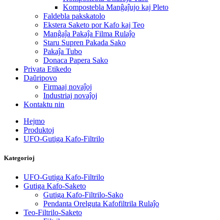
Kompostebla Manĝaĵujo kaj Pleto
Faldebla pakskatolo
Ekstera Saketo por Kafo kaj Teo
Manĝaĵa Pakaĵa Filma Rulaĵo
Staru Supren Pakada Sako
Pakaĵa Tubo
Donaca Papera Sako
Privata Etikedo
Daŭripovo
Firmaaj novaĵoj
Industriaj novaĵoj
Kontaktu nin
Hejmo
Produktoj
UFO-Gutiga Kafo-Filtrilo
Kategorioj
UFO-Gutiga Kafo-Filtrilo
Gutiga Kafo-Saketo
Gutiga Kafo-Filtrilo-Sako
Pendanta Orelguta Kafofiltrila Rulaĵo
Teo-Filtrilo-Saketo