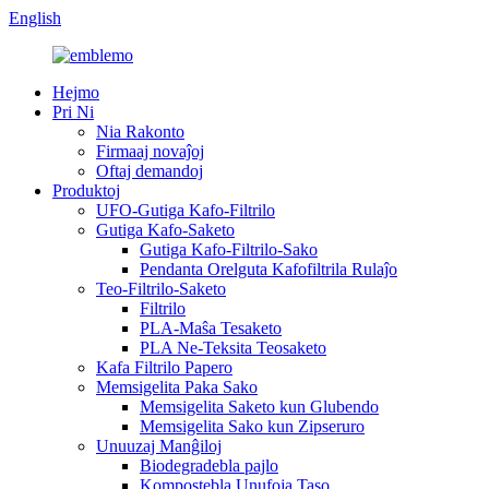
English
Hejmo
Pri Ni
Nia Rakonto
Firmaaj novaĵoj
Oftaj demandoj
Produktoj
UFO-Gutiga Kafo-Filtrilo
Gutiga Kafo-Saketo
Gutiga Kafo-Filtrilo-Sako
Pendanta Orelguta Kafofiltrila Rulaĵo
Teo-Filtrilo-Saketo
Filtrilo
PLA-Maŝa Tesaketo
PLA Ne-Teksita Teosaketo
Kafa Filtrilo Papero
Memsigelita Paka Sako
Memsigelita Saketo kun Glubendo
Memsigelita Sako kun Zipseruro
Unuuzaj Manĝiloj
Biodegradebla pajlo
Kompostebla Unufoja Taso