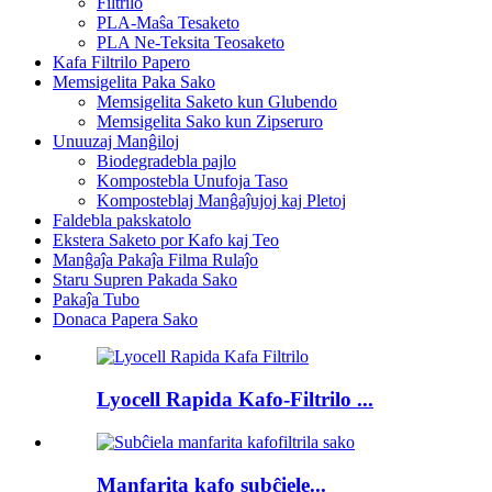
Filtrilo
PLA-Maŝa Tesaketo
PLA Ne-Teksita Teosaketo
Kafa Filtrilo Papero
Memsigelita Paka Sako
Memsigelita Saketo kun Glubendo
Memsigelita Sako kun Zipseruro
Unuuzaj Manĝiloj
Biodegradebla pajlo
Kompostebla Unufoja Taso
Komposteblaj Manĝaĵujoj kaj Pletoj
Faldebla pakskatolo
Ekstera Saketo por Kafo kaj Teo
Manĝaĵa Pakaĵa Filma Rulaĵo
Staru Supren Pakada Sako
Pakaĵa Tubo
Donaca Papera Sako
Lyocell Rapida Kafo-Filtrilo ...
Manfarita kafo subĉiele...