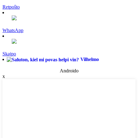
Retpoŝto
WhatsApp
Skajpo
Vilhelmo
Androido
x