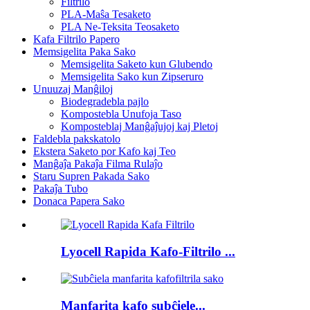
Filtrilo
PLA-Maŝa Tesaketo
PLA Ne-Teksita Teosaketo
Kafa Filtrilo Papero
Memsigelita Paka Sako
Memsigelita Saketo kun Glubendo
Memsigelita Sako kun Zipseruro
Unuuzaj Manĝiloj
Biodegradebla pajlo
Kompostebla Unufoja Taso
Komposteblaj Manĝaĵujoj kaj Pletoj
Faldebla pakskatolo
Ekstera Saketo por Kafo kaj Teo
Manĝaĵa Pakaĵa Filma Rulaĵo
Staru Supren Pakada Sako
Pakaĵa Tubo
Donaca Papera Sako
Lyocell Rapida Kafo-Filtrilo ...
Manfarita kafo subĉiele...