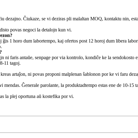
zajno. Ĉiukaze, se vi deziras pli malaltan MOQ, kontaktu nin, estas n
isto povas negoci la detalojn kun vi.
rezon?
toj ĝis 1 horo dum labortempo, kaj ofertos post 12 horoj dum libera lab
.
?
n ni faris antaŭe, senpage por via kontrolo, kondiĉe ke la sendokosto e
8-11 tagoj.
kreas artaĵon, ni povas proponi malplenan ŝablonon por ke vi faru deza
i mendas. Ĝenerale parolante, la produktadtempo estas ene de 10-15 ta
s la plej oportuna aŭ kostefika por vi.