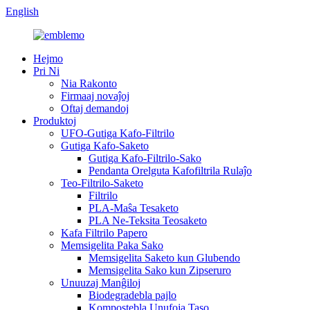
English
Hejmo
Pri Ni
Nia Rakonto
Firmaaj novaĵoj
Oftaj demandoj
Produktoj
UFO-Gutiga Kafo-Filtrilo
Gutiga Kafo-Saketo
Gutiga Kafo-Filtrilo-Sako
Pendanta Orelguta Kafofiltrila Rulaĵo
Teo-Filtrilo-Saketo
Filtrilo
PLA-Maŝa Tesaketo
PLA Ne-Teksita Teosaketo
Kafa Filtrilo Papero
Memsigelita Paka Sako
Memsigelita Saketo kun Glubendo
Memsigelita Sako kun Zipseruro
Unuuzaj Manĝiloj
Biodegradebla pajlo
Kompostebla Unufoja Taso