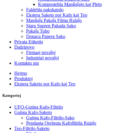
Kompostebla Manĝaĵujo kaj Pleto
Faldebla pakskatolo
Ekstera Saketo por Kafo kaj Teo
Manĝaĵa Pakaĵa Filma Rulaĵo
Staru Supren Pakada Sako
Pakaĵa Tubo
Donaca Papera Sako
Privata Etikedo
Daŭripovo
Firmaaj novaĵoj
Industriaj novaĵoj
Kontaktu nin
Hejmo
Produktoj
Ekstera Saketo por Kafo kaj Teo
Kategorioj
UFO-Gutiga Kafo-Filtrilo
Gutiga Kafo-Saketo
Gutiga Kafo-Filtrilo-Sako
Pendanta Orelguta Kafofiltrila Rulaĵo
Teo-Filtrilo-Saketo