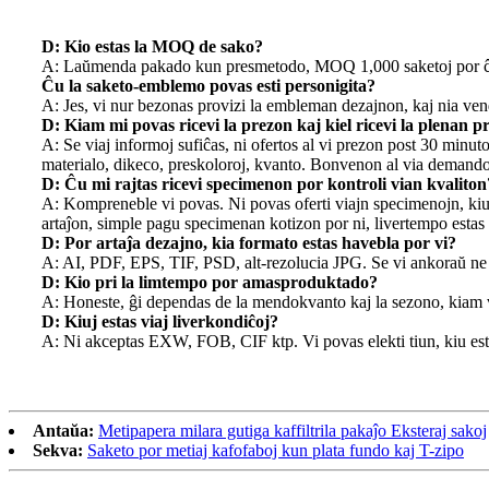
D: Kio estas la MOQ de sako?
A: Laŭmenda pakado kun presmetodo, MOQ 1,000 saketoj por ĉiu de
Ĉu la saketo-emblemo povas esti personigita?
A: Jes, vi nur bezonas provizi la embleman dezajnon, kaj nia vend
D: Kiam mi povas ricevi la prezon kaj kiel ricevi la plenan p
A: Se viaj informoj sufiĉas, ni ofertos al vi prezon post 30 minu
materialo, dikeco, preskoloroj, kvanto. Bonvenon al via demando
D: Ĉu mi rajtas ricevi specimenon por kontroli vian kvaliton
A: Kompreneble vi povas. Ni povas oferti viajn specimenojn, kiuj
artaĵon, simple pagu specimenan kotizon por ni, livertempo estas 
D: Por artaĵa dezajno, kia formato estas havebla por vi?
A: AI, PDF, EPS, TIF, PSD, alt-rezolucia JPG. Se vi ankoraŭ ne 
D: Kio pri la limtempo por amasproduktado?
A: Honeste, ĝi dependas de la mendokvanto kaj la sezono, kiam v
D: Kiuj estas viaj liverkondiĉoj?
A: Ni akceptas EXW, FOB, CIF ktp. Vi povas elekti tiun, kiu esta
Antaŭa:
Metipapera milara gutiga kaffiltrila pakaĵo Eksteraj sakoj
Sekva:
Saketo por metiaj kafofaboj kun plata fundo kaj T-zipo