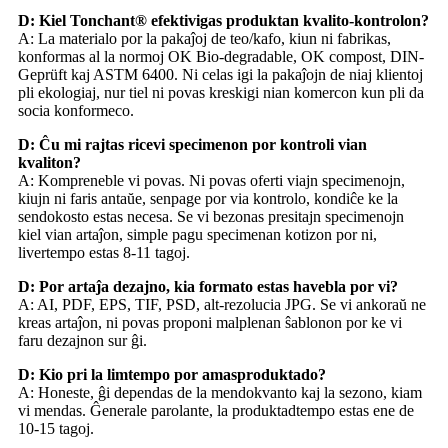
D: Kiel Tonchant® efektivigas produktan kvalito-kontrolon?
A: La materialo por la pakaĵoj de teo/kafo, kiun ni fabrikas,
konformas al la normoj OK Bio-degradable, OK compost, DIN-
Geprüft kaj ASTM 6400. Ni celas igi la pakaĵojn de niaj klientoj
pli ekologiaj, nur tiel ni povas kreskigi nian komercon kun pli da
socia konformeco.
D: Ĉu mi rajtas ricevi specimenon por kontroli vian
kvaliton?
A: Kompreneble vi povas. Ni povas oferti viajn specimenojn,
kiujn ni faris antaŭe, senpage por via kontrolo, kondiĉe ke la
sendokosto estas necesa. Se vi bezonas presitajn specimenojn
kiel vian artaĵon, simple pagu specimenan kotizon por ni,
livertempo estas 8-11 tagoj.
D: Por artaĵa dezajno, kia formato estas havebla por vi?
A: AI, PDF, EPS, TIF, PSD, alt-rezolucia JPG. Se vi ankoraŭ ne
kreas artaĵon, ni povas proponi malplenan ŝablonon por ke vi
faru dezajnon sur ĝi.
D: Kio pri la limtempo por amasproduktado?
A: Honeste, ĝi dependas de la mendokvanto kaj la sezono, kiam
vi mendas. Ĝenerale parolante, la produktadtempo estas ene de
10-15 tagoj.