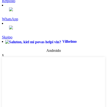
Retpoŝto
WhatsApp
Skajpo
Vilhelmo
Androido
x