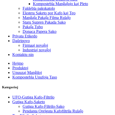
Kompostebla Manĝaĵujo kaj Pleto
Faldebla pakskatolo
Ekstera Saketo por Kafo kaj Teo
Manĝaĵa Pakaĵa Filma Rulaĵo
Staru Supren Pakada Sako
Pakaĵa Tubo
Donaca Papera Sako
Privata Etikedo
Daŭripovo
Firmaaj novaĵoj
Industriaj novaĵoj
Kontaktu nin
Hejmo
Produktoj
Unuuzaj Manĝiloj
Kompostebla Unufoja Taso
Kategorioj
UFO-Gutiga Kafo-Filtrilo
Gutiga Kafo-Saketo
Gutiga Kafo-Filtrilo-Sako
Pendanta Orelguta Kafofiltrila Rulaĵo