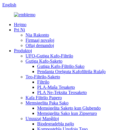
English
Hejmo
Pri Ni
Nia Rakonto
Firmaaj novaĵoj
Oftaj demandoj
Produktoj
UFO-Gutiga Kafo-Filtrilo
Gutiga Kafo-Saketo
Gutiga Kafo-Filtrilo-Sako
Pendanta Orelguta Kafofiltrila Rulaĵo
Teo-Filtrilo-Saketo
Filtrilo
PLA-Maŝa Tesaketo
PLA Ne-Teksita Teosaketo
Kafa Filtrilo Papero
Memsigelita Paka Sako
Memsigelita Saketo kun Glubendo
Memsigelita Sako kun Zipseruro
Unuuzaj Manĝiloj
Biodegradebla pajlo
Kompostebla Unufoja Taso