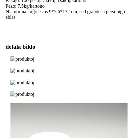
Pakaĵo: 100 pecoj/saketo, 5 sakoj/kartono
Pezo: 7.5kg/kartono
Nia norma larĝo estas 9*5,6*13,1cm, sed grandeca personigo
eblas.
detala bildo