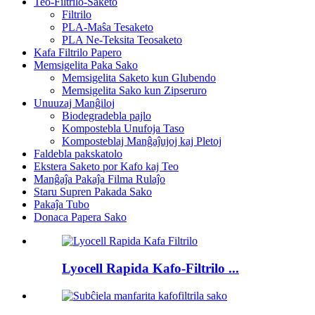
Teo-Filtrilo-Saketo
Filtrilo
PLA-Maŝa Tesaketo
PLA Ne-Teksita Teosaketo
Kafa Filtrilo Papero
Memsigelita Paka Sako
Memsigelita Saketo kun Glubendo
Memsigelita Sako kun Zipseruro
Unuuzaj Manĝiloj
Biodegradebla pajlo
Kompostebla Unufoja Taso
Komposteblaj Manĝaĵujoj kaj Pletoj
Faldebla pakskatolo
Ekstera Saketo por Kafo kaj Teo
Manĝaĵa Pakaĵa Filma Rulaĵo
Staru Supren Pakada Sako
Pakaĵa Tubo
Donaca Papera Sako
Lyocell Rapida Kafo-Filtrilo ...