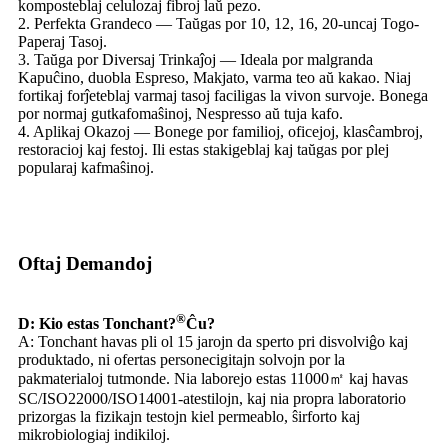
komposteblaj celulozaj fibroj laŭ pezo.
2. Perfekta Grandeco — Taŭgas por 10, 12, 16, 20-uncaj Togo-
Paperaj Tasoj.
3. Taŭga por Diversaj Trinkaĵoj — Ideala por malgranda
Kapuĉino, duobla Espreso, Makjato, varma teo aŭ kakao. Niaj
fortikaj forĵeteblaj varmaj tasoj faciligas la vivon survoje. Bonega
por normaj gutkafomaŝinoj, Nespresso aŭ tuja kafo.
4. Aplikaj Okazoj — Bonege por familioj, oficejoj, klasĉambroj,
restoracioj kaj festoj. Ili estas stakigeblaj kaj taŭgas por plej
popularaj kafmaŝinoj.
Oftaj Demandoj
®
D: Kio estas Tonchant?
Ĉu?
A: Tonchant havas pli ol 15 jarojn da sperto pri disvolviĝo kaj
produktado, ni ofertas personecigitajn solvojn por la
pakmaterialoj tutmonde. Nia laborejo estas 11000㎡ kaj havas
SC/ISO22000/ISO14001-atestilojn, kaj nia propra laboratorio
prizorgas la fizikajn testojn kiel permeablo, ŝirforto kaj
mikrobiologiaj indikiloj.