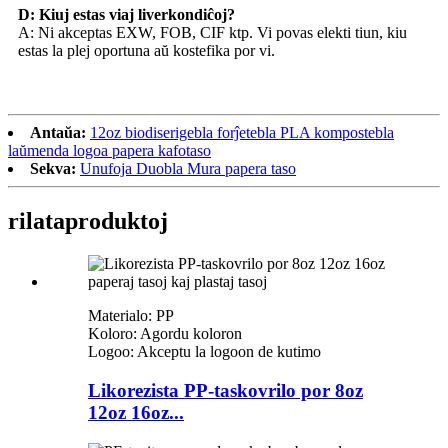
D: Kiuj estas viaj liverkondiĉoj?
A: Ni akceptas EXW, FOB, CIF ktp. Vi povas elekti tiun, kiu
estas la plej oportuna aŭ kostefika por vi.
Antaŭa:
12oz biodiserigebla forĵetebla PLA kompostebla
laŭmenda logoa papera kafotaso
Sekva:
Unufoja Duobla Mura papera taso
rilata
produktoj
Materialo: PP
Koloro: Agordu koloron
Logoo: Akceptu la logoon de kutimo
Likorezista PP-taskovrilo por 8oz
12oz 16oz...