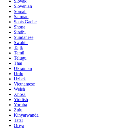
Slovak
Slovenian
Somali
Samoan
Scots Gaelic
Shona
Sindhi
Sundanese
Swahili
Tajik
Tamil
Telugu
Thai
Ukrainian
Urdu
Uzbek
Vietnamese
Welsh
Xhosa
Yiddish
Yoruba
Zulu
Kinyarwanda
Tatar
Oriya