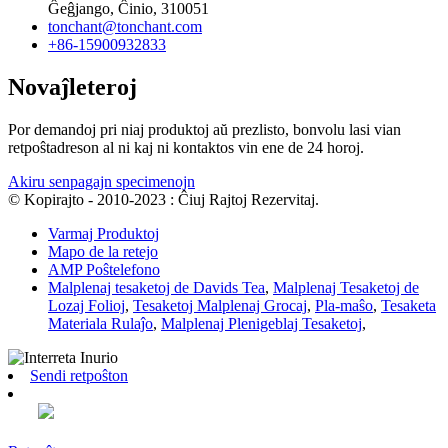
Ĝeĝjango, Ĉinio, 310051
tonchant@tonchant.com
+86-15900932833
Novaĵleteroj
Por demandoj pri niaj produktoj aŭ prezlisto, bonvolu lasi vian
retpoŝtadreson al ni kaj ni kontaktos vin ene de 24 horoj.
Akiru senpagajn specimenojn
© Kopirajto - 2010-2023 : Ĉiuj Rajtoj Rezervitaj.
Varmaj Produktoj
Mapo de la retejo
AMP Poŝtelefono
Malplenaj tesaketoj de Davids Tea
,
Malplenaj Tesaketoj de
Lozaj Folioj
,
Tesaketoj Malplenaj Grocaj
,
Pla-maŝo
,
Tesaketa
Materiala Rulaĵo
,
Malplenaj Plenigeblaj Tesaketoj
,
Sendi retpoŝton