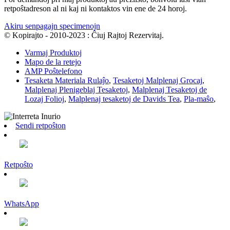
retpoŝtadreson al ni kaj ni kontaktos vin ene de 24 horoj.
Akiru senpagajn specimenojn
© Kopirajto - 2010-2023 : Ĉiuj Rajtoj Rezervitaj.
Varmaj Produktoj
Mapo de la retejo
AMP Poŝtelefono
Tesaketa Materiala Rulaĵo
,
Tesaketoj Malplenaj Grocaj
,
Malplenaj Plenigeblaj Tesaketoj
,
Malplenaj Tesaketoj de
Lozaj Folioj
,
Malplenaj tesaketoj de Davids Tea
,
Pla-maŝo
,
Sendi retpoŝton
Retpoŝto
WhatsApp