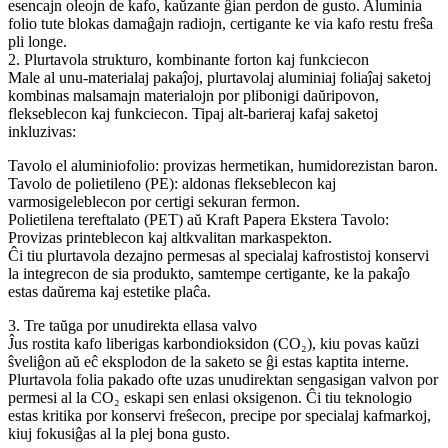
esencajn oleojn de kafo, kaŭzante ĝian perdon de gusto. Aluminia
folio tute blokas damaĝajn radiojn, certigante ke via kafo restu freŝa
pli longe.
2. Plurtavola strukturo, kombinante forton kaj funkciecon
Male al unu-materialaj pakaĵoj, plurtavolaj aluminiaj foliaĵaj saketoj
kombinas malsamajn materialojn por plibonigi daŭripovon,
flekseblecon kaj funkciecon. Tipaj alt-barieraj kafaj saketoj
inkluzivas:
Tavolo el aluminiofolio: provizas hermetikan, humidorezistan baron.
Tavolo de polietileno (PE): aldonas flekseblecon kaj
varmosigeleblecon por certigi sekuran fermon.
Polietilena tereftalato (PET) aŭ Kraft Papera Ekstera Tavolo:
Provizas printeblecon kaj altkvalitan markaspekton.
Ĉi tiu plurtavola dezajno permesas al specialaj kafrostistoj konservi
la integrecon de sia produkto, samtempe certigante, ke la pakaĵo
estas daŭrema kaj estetike plaĉa.
3. Tre taŭga por unudirekta ellasa valvo
Ĵus rostita kafo liberigas karbondioksidon (CO₂), kiu povas kaŭzi
ŝveliĝon aŭ eĉ eksplodon de la saketo se ĝi estas kaptita interne.
Plurtavola folia pakado ofte uzas unudirektan sengasigan valvon por
permesi al la CO₂ eskapi sen enlasi oksigenon. Ĉi tiu teknologio
estas kritika por konservi freŝecon, precipe por specialaj kafmarkoj,
kiuj fokusiĝas al la plej bona gusto.