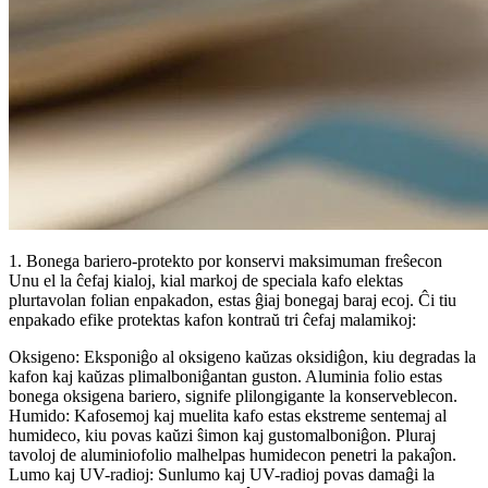
1. Bonega bariero-protekto por konservi maksimuman freŝecon
Unu el la ĉefaj kialoj, kial markoj de speciala kafo elektas
plurtavolan folian enpakadon, estas ĝiaj bonegaj baraj ecoj. Ĉi tiu
enpakado efike protektas kafon kontraŭ tri ĉefaj malamikoj:
Oksigeno: Eksponiĝo al oksigeno kaŭzas oksidiĝon, kiu degradas la
kafon kaj kaŭzas plimalboniĝantan guston. Aluminia folio estas
bonega oksigena bariero, signife plilongigante la konserveblecon.
Humido: Kafosemoj kaj muelita kafo estas ekstreme sentemaj al
humideco, kiu povas kaŭzi ŝimon kaj gustomalboniĝon. Pluraj
tavoloj de aluminiofolio malhelpas humidecon penetri la pakaĵon.
Lumo kaj UV-radioj: Sunlumo kaj UV-radioj povas damaĝi la