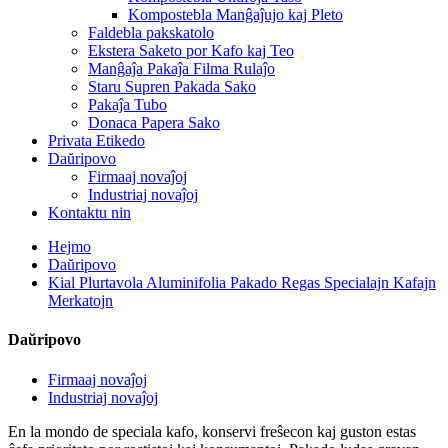
Kompostebla Manĝaĵujo kaj Pleto
Faldebla pakskatolo
Ekstera Saketo por Kafo kaj Teo
Manĝaĵa Pakaĵa Filma Rulaĵo
Staru Supren Pakada Sako
Pakaĵa Tubo
Donaca Papera Sako
Privata Etikedo
Daŭripovo
Firmaaj novaĵoj
Industriaj novaĵoj
Kontaktu nin
Hejmo
Daŭripovo
Kial Plurtavola Aluminifolia Pakado Regas Specialajn Kafajn
Merkatojn
Daŭripovo
Firmaaj novaĵoj
Industriaj novaĵoj
En la mondo de speciala kafo, konservi freŝecon kaj guston estas