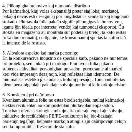
4. Plilongigita bretovivo kaj tutmonda distribuo
Por kafmarkoj, kiuj volas ekspansiiĝi ​​preter siaj lokaj merkatoj,
pakaĵoj devas esti desegnitaj por longdistanca sendado kaj longdaŭra
stokado. Plurtavola folia pakaĵo signife plilongigas la bretovivon,
igante ĝin ideala por interretaj vendoj kaj tutmondaj eksportoj. Ĉu
stokita en magazeno aŭ montrata sur podetalaj bretoj, la kafo restas
freŝa dum monatoj, certigante, ke konsumantoj spertas la kafon laŭ
la intenco de la rostisto.
5. Altvalora aspekto kaj marka personigo
En la konkurenciva industrio de speciala kafo, pakado ne nur temas
pri protekto, sed ankaŭ pri markigo. Plurtavola folia pakado
subtenas altkvalitan personigitan presadon, permesante al markoj
krei vide impresajn dezajnojn, kiuj reflektas ilian identecon. De
minimalista estetiko ĝis aŭdacaj, koloraj presaĵoj, Tonchant ofertas
plene personigeblajn pakadajn solvojn por helpi kafmarkojn elstari.
6. Konsideroj pri daŭripovo
Kvankam aluminia folio ne estas biodiserigebla, multaj kafmarkoj
elektas recikleblan aŭ komposteblan plurtavolan enpakadon.
Tonchant ofertas ekologie amikajn alt-barierajn enpakajn solvojn,
inkluzive de recikleblajn PE/PE-strukturojn kaj bio-bazitajn
barierajn tegaĵojn, helpante markojn atingi siajn daŭripovajn celojn
sen kompromiti la freŝecon de sia kafo.