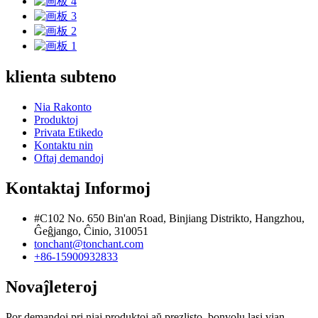
klienta subteno
Nia Rakonto
Produktoj
Privata Etikedo
Kontaktu nin
Oftaj demandoj
Kontaktaj Informoj
#C102 No. 650 Bin'an Road, Binjiang Distrikto, Hangzhou,
Ĝeĝjango, Ĉinio, 310051
tonchant@tonchant.com
+86-15900932833
Novaĵleteroj
Por demandoj pri niaj produktoj aŭ prezlisto, bonvolu lasi vian