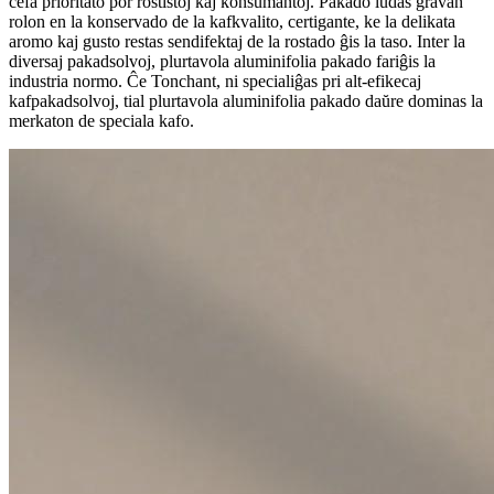
ĉefa prioritato por rostistoj kaj konsumantoj. Pakado ludas gravan
rolon en la konservado de la kafkvalito, certigante, ke la delikata
aromo kaj gusto restas sendifektaj de la rostado ĝis la taso. Inter la
diversaj pakadsolvoj, plurtavola aluminifolia pakado fariĝis la
industria normo. Ĉe Tonchant, ni specialiĝas pri alt-efikecaj
kafpakadsolvoj, tial plurtavola aluminifolia pakado daŭre dominas la
merkaton de speciala kafo.