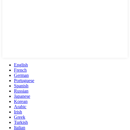
English
French
German
Portuguese
Spanish
Russian
Japanese
Korean
Arabic
Irish
Greek
Turkish
Italian