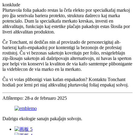
konklude
Plurtavola folia pakado restas la ĉefa elekto por specialkafaj markoj
pro ĝia senrivala bariera protekto, struktura daŭreco kaj marka
potencialo. Dum la specialkafa merkato kreskas, investi en
altkvalitajn, funkciajn kaj estetike plaĉajn pakadojn estas ŝlosila por
liveri altkvalitan produkton.
Ĉe Tonchant, ni dediĉas nin al provizado de personecigitaj alt-
barieraj kafo-enpakadoj por kontentigi la bezonojn de profesiaj
rostistoj. Ĉu vi bezonas saketojn kovritajn per folio, resigeleblajn
zip-ŝlosajn saketojn aŭ daŭripovajn alternativojn, ni havas la sperton
por helpi vin konservi la kvaliton de via kafo samtempe plibonigante
la videblecon de via marko en la merkato.
Ĉu vi volas plibonigi vian kafan enpakadon? Kontaktu Tonchant
hodiaŭ por lerni pri niaj altkvalitaj plurtavolaj foliaj enpakaj solvoj.
Afiŝtempo: 28-a de februaro 2025
Daŭrigu ekologie sanajn pakaĵajn solvojn.