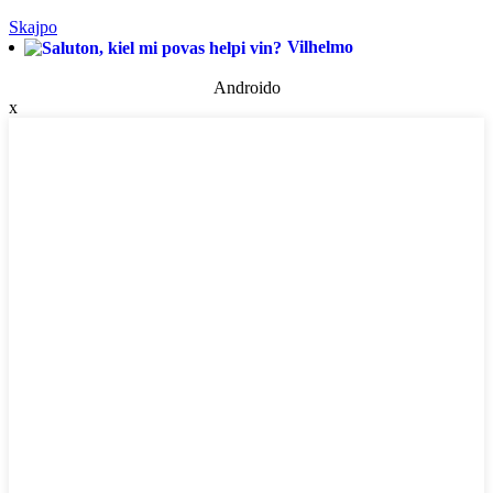
Skajpo
Vilhelmo
Androido
x