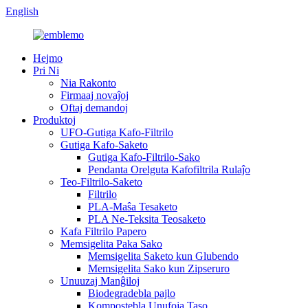
English
Hejmo
Pri Ni
Nia Rakonto
Firmaaj novaĵoj
Oftaj demandoj
Produktoj
UFO-Gutiga Kafo-Filtrilo
Gutiga Kafo-Saketo
Gutiga Kafo-Filtrilo-Sako
Pendanta Orelguta Kafofiltrila Rulaĵo
Teo-Filtrilo-Saketo
Filtrilo
PLA-Maŝa Tesaketo
PLA Ne-Teksita Teosaketo
Kafa Filtrilo Papero
Memsigelita Paka Sako
Memsigelita Saketo kun Glubendo
Memsigelita Sako kun Zipseruro
Unuuzaj Manĝiloj
Biodegradebla pajlo
Kompostebla Unufoja Taso