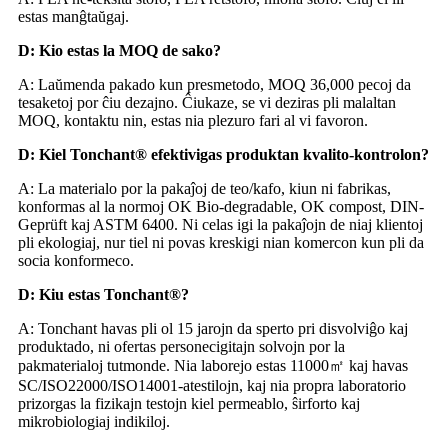
estas manĝtaŭgaj.
D: Kio estas la MOQ de sako?
A: Laŭmenda pakado kun presmetodo, MOQ 36,000 pecoj da
tesaketoj por ĉiu dezajno. Ĉiukaze, se vi deziras pli malaltan
MOQ, kontaktu nin, estas nia plezuro fari al vi favoron.
D: Kiel Tonchant® efektivigas produktan kvalito-kontrolon?
A: La materialo por la pakaĵoj de teo/kafo, kiun ni fabrikas,
konformas al la normoj OK Bio-degradable, OK compost, DIN-
Geprüft kaj ASTM 6400. Ni celas igi la pakaĵojn de niaj klientoj
pli ekologiaj, nur tiel ni povas kreskigi nian komercon kun pli da
socia konformeco.
D: Kiu estas Tonchant®?
A: Tonchant havas pli ol 15 jarojn da sperto pri disvolviĝo kaj
produktado, ni ofertas personecigitajn solvojn por la
pakmaterialoj tutmonde. Nia laborejo estas 11000㎡ kaj havas
SC/ISO22000/ISO14001-atestilojn, kaj nia propra laboratorio
prizorgas la fizikajn testojn kiel permeablo, ŝirforto kaj
mikrobiologiaj indikiloj.