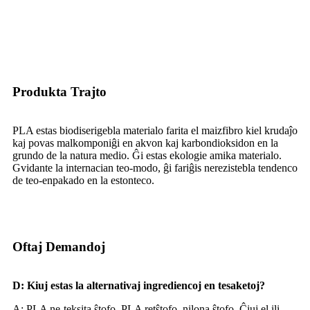
Produkta Trajto
PLA estas biodiserigebla materialo farita el maizfibro kiel krudaĵo
kaj povas malkomponiĝi en akvon kaj karbondioksidon en la
grundo de la natura medio. Ĝi estas ekologie amika materialo.
Gvidante la internacian teo-modo, ĝi fariĝis nerezistebla tendenco
de teo-enpakado en la estonteco.
Oftaj Demandoj
D: Kiuj estas la alternativaj ingrediencoj en tesaketoj?
A: PLA ne-teksita ŝtofo, PLA retŝtofo, nilona ŝtofo. Ĉiuj el ili