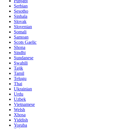
Punjabi
Serbian
Sesotho
Sinhala
Slovak
Slovenian
Somali
Samoan
Scots Gaelic
Shona
Sindhi
Sundanese
Swahili
Tajik
Tamil
Telugu
Thai
Ukrainian
Urdu
Uzbek
Vietnamese
Welsh
Xhosa
Yiddish
Yoruba