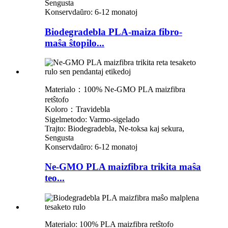
Sengusta
Konservdaŭro: 6-12 monatoj
Biodegradebla PLA-maiza fibro-
maŝa ŝtopilo...
Materialo：100% Ne-GMO PLA maizfibra
retŝtofo
Koloro：Travidebla
Sigelmetodo: Varmo-sigelado
Trajto: Biodegradebla, Ne-toksa kaj sekura,
Sengusta
Konservdaŭro: 6-12 monatoj
Ne-GMO PLA maizfibra trikita maŝa
teo...
Materialo: 100% PLA maizfibra retŝtofo