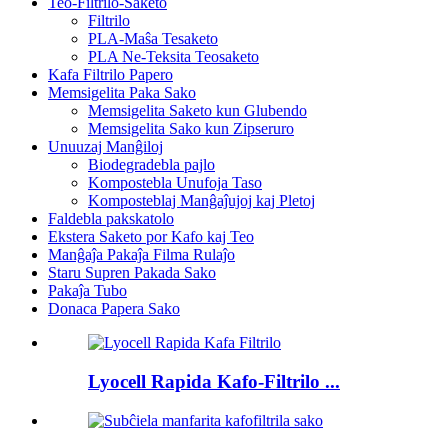
Teo-Filtrilo-Saketo
Filtrilo
PLA-Maŝa Tesaketo
PLA Ne-Teksita Teosaketo
Kafa Filtrilo Papero
Memsigelita Paka Sako
Memsigelita Saketo kun Glubendo
Memsigelita Sako kun Zipseruro
Unuuzaj Manĝiloj
Biodegradebla pajlo
Kompostebla Unufoja Taso
Komposteblaj Manĝaĵujoj kaj Pletoj
Faldebla pakskatolo
Ekstera Saketo por Kafo kaj Teo
Manĝaĵa Pakaĵa Filma Rulaĵo
Staru Supren Pakada Sako
Pakaĵa Tubo
Donaca Papera Sako
Lyocell Rapida Kafo-Filtrilo ...