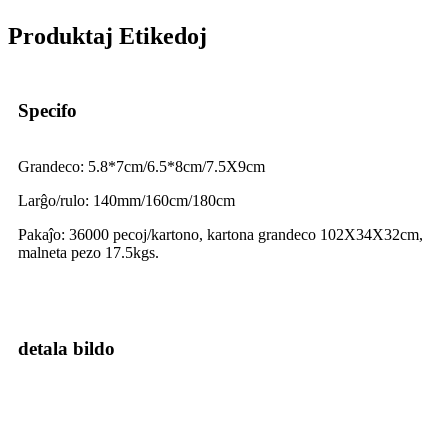
Produktaj Etikedoj
Specifo
Grandeco: 5.8*7cm/6.5*8cm/7.5X9cm
Larĝo/rulo: 140mm/160cm/180cm
Pakaĵo: 36000 pecoj/kartono, kartona grandeco 102X34X32cm,
malneta pezo 17.5kgs.
detala bildo