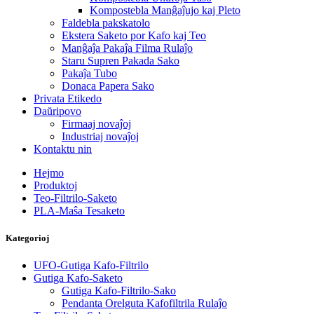
Kompostebla Manĝaĵujo kaj Pleto
Faldebla pakskatolo
Ekstera Saketo por Kafo kaj Teo
Manĝaĵa Pakaĵa Filma Rulaĵo
Staru Supren Pakada Sako
Pakaĵa Tubo
Donaca Papera Sako
Privata Etikedo
Daŭripovo
Firmaaj novaĵoj
Industriaj novaĵoj
Kontaktu nin
Hejmo
Produktoj
Teo-Filtrilo-Saketo
PLA-Maŝa Tesaketo
Kategorioj
UFO-Gutiga Kafo-Filtrilo
Gutiga Kafo-Saketo
Gutiga Kafo-Filtrilo-Sako
Pendanta Orelguta Kafofiltrila Rulaĵo