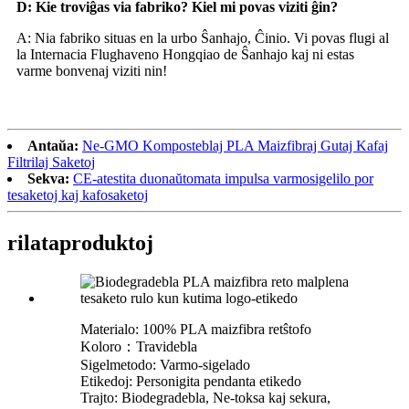
D: Kie troviĝas via fabriko? Kiel mi povas viziti ĝin?
A: Nia fabriko situas en la urbo Ŝanhajo, Ĉinio. Vi povas flugi al
la Internacia Flughaveno Hongqiao de Ŝanhajo kaj ni estas
varme bonvenaj viziti nin!
Antaŭa:
Ne-GMO Komposteblaj PLA Maizfibraj Gutaj Kafaj
Filtrilaj Saketoj
Sekva:
CE-atestita duonaŭtomata impulsa varmosigelilo por
tesaketoj kaj kafosaketoj
rilata
produktoj
Materialo: 100% PLA maizfibra retŝtofo
Koloro：Travidebla
Sigelmetodo: Varmo-sigelado
Etikedoj: Personigita pendanta etikedo
Trajto: Biodegradebla, Ne-toksa kaj sekura,