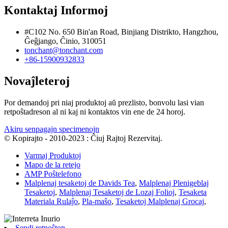
Kontaktaj Informoj
#C102 No. 650 Bin'an Road, Binjiang Distrikto, Hangzhou,
Ĝeĝjango, Ĉinio, 310051
tonchant@tonchant.com
+86-15900932833
Novaĵleteroj
Por demandoj pri niaj produktoj aŭ prezlisto, bonvolu lasi vian
retpoŝtadreson al ni kaj ni kontaktos vin ene de 24 horoj.
Akiru senpagajn specimenojn
© Kopirajto - 2010-2023 : Ĉiuj Rajtoj Rezervitaj.
Varmaj Produktoj
Mapo de la retejo
AMP Poŝtelefono
Malplenaj tesaketoj de Davids Tea
,
Malplenaj Plenigeblaj
Tesaketoj
,
Malplenaj Tesaketoj de Lozaj Folioj
,
Tesaketa
Materiala Rulaĵo
,
Pla-maŝo
,
Tesaketoj Malplenaj Grocaj
,
Sendi retpoŝton