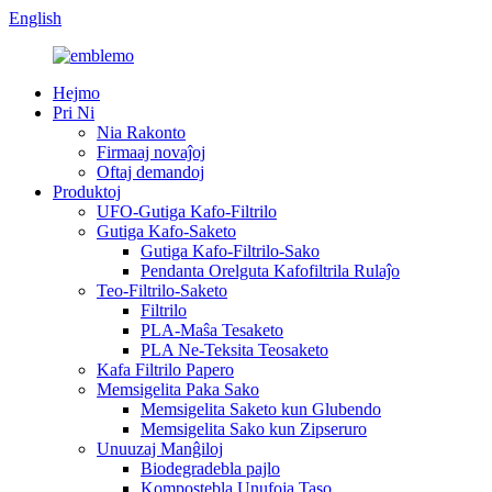
English
Hejmo
Pri Ni
Nia Rakonto
Firmaaj novaĵoj
Oftaj demandoj
Produktoj
UFO-Gutiga Kafo-Filtrilo
Gutiga Kafo-Saketo
Gutiga Kafo-Filtrilo-Sako
Pendanta Orelguta Kafofiltrila Rulaĵo
Teo-Filtrilo-Saketo
Filtrilo
PLA-Maŝa Tesaketo
PLA Ne-Teksita Teosaketo
Kafa Filtrilo Papero
Memsigelita Paka Sako
Memsigelita Saketo kun Glubendo
Memsigelita Sako kun Zipseruro
Unuuzaj Manĝiloj
Biodegradebla pajlo
Kompostebla Unufoja Taso