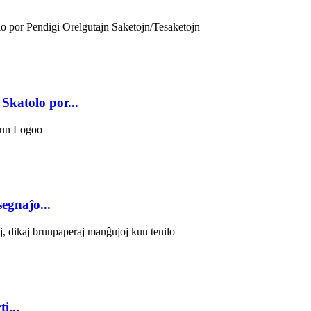
katolo por...
egnaĵo...
i...