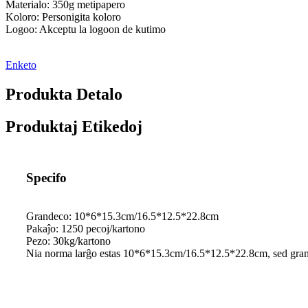
Materialo: 350g metipapero
Koloro: Personigita koloro
Logoo: Akceptu la logoon de kutimo
Enketo
Produkta Detalo
Produktaj Etikedoj
Specifo
Grandeco: 10*6*15.3cm/16.5*12.5*22.8cm
Pakaĵo: 1250 pecoj/kartono
Pezo: 30kg/kartono
Nia norma larĝo estas 10*6*15.3cm/16.5*12.5*22.8cm, sed gran