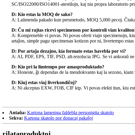
SC/ISO22000/ISO14001-atestilojn, kaj nia propra laboratorio prizor
D: Kio estas la MOQ de sako?
A: Laŭmenda pakado kun presmetodo, MOQ 5,000 pecoj. Ĉiukaze, s
D: Ĉu mi rajtas ricevi specimenon por kontroli vian kvaliton
A: Kompreneble vi povas. Ni povas oferti viajn specimenojn, kiuj
artaĵon, simple pagu specimenan kotizon por ni, livertempo estas 
D: Por artaĵa dezajno, kia formato estas havebla por vi?
A: AI, PDF, EPS, TIF, PSD, alt-rezolucia JPG. Se vi ankoraŭ ne 
D: Kio pri la limtempo por amasproduktado?
A: Honeste, ĝi dependas de la mendokvanto kaj la sezono, kiam v
D: Kiuj estas viaj liverkondiĉoj?
A: Ni akceptas EXW, FOB, CIF ktp. Vi povas elekti tiun, kiu esta
Antaŭa:
Kartona lameniga faldebla personigita skatolo
Sekva:
Kartona skatolo por donacaj pakaĵoj
rilata
produktoj