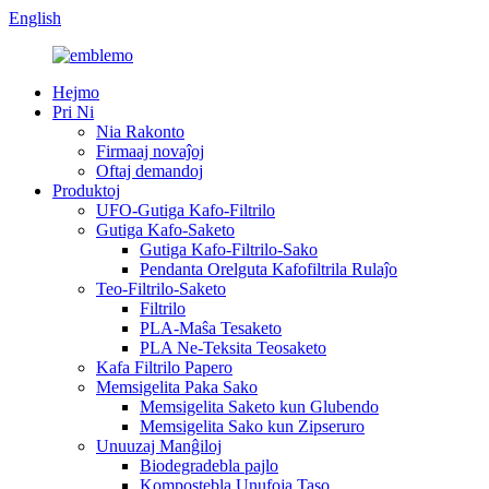
English
Hejmo
Pri Ni
Nia Rakonto
Firmaaj novaĵoj
Oftaj demandoj
Produktoj
UFO-Gutiga Kafo-Filtrilo
Gutiga Kafo-Saketo
Gutiga Kafo-Filtrilo-Sako
Pendanta Orelguta Kafofiltrila Rulaĵo
Teo-Filtrilo-Saketo
Filtrilo
PLA-Maŝa Tesaketo
PLA Ne-Teksita Teosaketo
Kafa Filtrilo Papero
Memsigelita Paka Sako
Memsigelita Saketo kun Glubendo
Memsigelita Sako kun Zipseruro
Unuuzaj Manĝiloj
Biodegradebla pajlo
Kompostebla Unufoja Taso