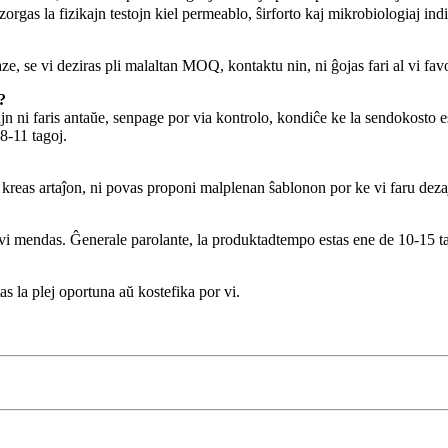
gas la fizikajn testojn kiel permeablo, ŝirforto kaj mikrobiologiaj indi
e vi deziras pli malaltan MOQ, kontaktu nin, ni ĝojas fari al vi fav
?
n ni faris antaŭe, senpage por via kontrolo, kondiĉe ke la sendokosto e
8-11 tagoj.
kreas artaĵon, ni povas proponi malplenan ŝablonon por ke vi faru deza
i mendas. Ĝenerale parolante, la produktadtempo estas ene de 10-15 ta
s la plej oportuna aŭ kostefika por vi.