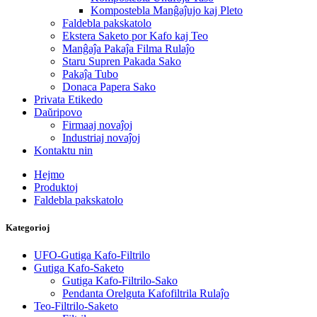
Kompostebla Manĝaĵujo kaj Pleto
Faldebla pakskatolo
Ekstera Saketo por Kafo kaj Teo
Manĝaĵa Pakaĵa Filma Rulaĵo
Staru Supren Pakada Sako
Pakaĵa Tubo
Donaca Papera Sako
Privata Etikedo
Daŭripovo
Firmaaj novaĵoj
Industriaj novaĵoj
Kontaktu nin
Hejmo
Produktoj
Faldebla pakskatolo
Kategorioj
UFO-Gutiga Kafo-Filtrilo
Gutiga Kafo-Saketo
Gutiga Kafo-Filtrilo-Sako
Pendanta Orelguta Kafofiltrila Rulaĵo
Teo-Filtrilo-Saketo