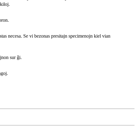
kiloj.
oron.
stas necesa. Se vi bezonas presitajn specimenojn kiel vian
jnon sur ĝi.
goj.