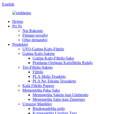
English
Hejmo
Pri Ni
Nia Rakonto
Firmaaj novaĵoj
Oftaj demandoj
Produktoj
UFO-Gutiga Kafo-Filtrilo
Gutiga Kafo-Saketo
Gutiga Kafo-Filtrilo-Sako
Pendanta Orelguta Kafofiltrila Rulaĵo
Teo-Filtrilo-Saketo
Filtrilo
PLA-Maŝa Tesaketo
PLA Ne-Teksita Teosaketo
Kafa Filtrilo Papero
Memsigelita Paka Sako
Memsigelita Saketo kun Glubendo
Memsigelita Sako kun Zipseruro
Unuuzaj Manĝiloj
Biodegradebla pajlo
Kompostebla Unufoja Taso