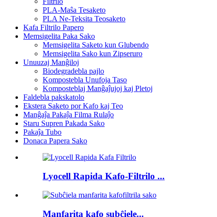
Filtrilo
PLA-Maŝa Tesaketo
PLA Ne-Teksita Teosaketo
Kafa Filtrilo Papero
Memsigelita Paka Sako
Memsigelita Saketo kun Glubendo
Memsigelita Sako kun Zipseruro
Unuuzaj Manĝiloj
Biodegradebla pajlo
Kompostebla Unufoja Taso
Komposteblaj Manĝaĵujoj kaj Pletoj
Faldebla pakskatolo
Ekstera Saketo por Kafo kaj Teo
Manĝaĵa Pakaĵa Filma Rulaĵo
Staru Supren Pakada Sako
Pakaĵa Tubo
Donaca Papera Sako
Lyocell Rapida Kafo-Filtrilo ...
Manfarita kafo subĉiele...