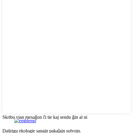
Skribu vian mesaĝon ĉi tie kaj sendu ĝin al ni
Daŭrigu ekologie sanajn pakaĵajn solvojn.