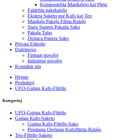
Kompostebla Manĝaĵujo kaj Pleto
Faldebla pakskatolo
Ekstera Saketo por Kafo kaj Teo
Manĝaĵa Pakaĵa Filma Rulaĵo
Staru Supren Pakada Sako
Pakaĵa Tubo
Donaca Papera Sako
Privata Etikedo
Daŭripovo
Firmaaj novaĵoj
Industriaj novaĵoj
Kontaktu nin
Hejmo
Produktoj
UFO-Gutiga Kafo-Filtrilo
Kategorioj
UFO-Gutiga Kafo-Filtrilo
Gutiga Kafo-Saketo
Gutiga Kafo-Filtrilo-Sako
Pendanta Orelguta Kafofiltrila Rulaĵo
Teo-Filtrilo-Saketo