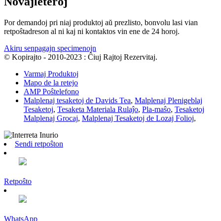
Novaĵleteroj
Por demandoj pri niaj produktoj aŭ prezlisto, bonvolu lasi vian
retpoŝtadreson al ni kaj ni kontaktos vin ene de 24 horoj.
Akiru senpagajn specimenojn
© Kopirajto - 2010-2023 : Ĉiuj Rajtoj Rezervitaj.
Varmaj Produktoj
Mapo de la retejo
AMP Poŝtelefono
Malplenaj tesaketoj de Davids Tea
,
Malplenaj Plenigeblaj
Tesaketoj
,
Tesaketa Materiala Rulaĵo
,
Pla-maŝo
,
Tesaketoj
Malplenaj Grocaj
,
Malplenaj Tesaketoj de Lozaj Folioj
,
Sendi retpoŝton
Retpoŝto
WhatsApp