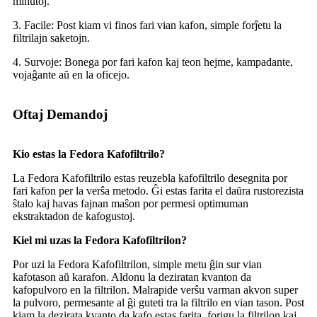
minutoj.
3. Facile: Post kiam vi finos fari vian kafon, simple forĵetu la
filtrilajn saketojn.
4. Survoje: Bonega por fari kafon kaj teon hejme, kampadante,
vojaĝante aŭ en la oficejo.
Oftaj Demandoj
Kio estas la Fedora Kafofiltrilo?
La Fedora Kafofiltrilo estas reuzebla kafofiltrilo desegnita por
fari kafon per la verŝa metodo. Ĝi estas farita el daŭra rustorezista
ŝtalo kaj havas fajnan maŝon por permesi optimuman
ekstraktadon de kafogustoj.
Kiel mi uzas la Fedora Kafofiltrilon?
Por uzi la Fedora Kafofiltrilon, simple metu ĝin sur vian
kafotason aŭ karafon. Aldonu la deziratan kvanton da
kafopulvoro en la filtrilon. Malrapide verŝu varman akvon super
la pulvoro, permesante al ĝi guteti tra la filtrilo en vian tason. Post
kiam la dezirata kvanto da kafo estas farita, forigu la filtrilon kaj