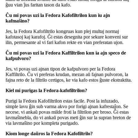
ĝuu vian ĵus faritan tason da kafo.
Ĉu mi povas uzi la Fedora Kafofiltrilon kun iu ajn
kafmaŝino?
Jes, la Fedora Kafofiltrilo kongruas kun plej multaj normaj
kafotasoj kaj karafoj. Ĝi estas desegnita por sekure konveni sur
ilin, permesante al vi fari kafon rekte en vian preferatan ujon.
Ĉu mi povas uzi la Fedora Kaffiltrilon kun ia ajn speco de
kafpulvoro?
Jes, vi povas uzi ajnan tipon de kafpulvoro per la Fedora
Kaffiltrilo. Ĉu vi preferas krudan, mezan aŭ fajnan pulvoron, la
fajna reto de la filtrilo certigos, ke via kafo estos ĝuste ekstraktita.
Kiel mi purigas la Fedora-kafofiltrilon?
Purigi la Fedora Kafofiltrilon estas facile. Post la infuzado,
simple lavu ĝin sub varma akvo por forigi ajnan kafrestaĵon. Se
necese, vi ankaŭ povas milde froti la filtrilon per broso. Ĝi estas
lavmaŝinebla, do vi ankaŭ povas meti ĝin sur la supran breton de
via lavmaŝino por kompleta purigado.
Kiom longe daŭros la Fedora Kafofiltrilo?