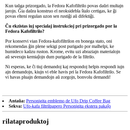
Kun taŭga prizorgado, la Fedora Kafofiltrilo povas daŭri multajn
jarojn. Ĝia daŭra konstruo el neoksidebla ŝtalo certigas, ke ĝi
povas elteni regulan uzon sen rustiĝi aŭ difektiĝi.
Ĉu ekzistas iuj specialaj instrukcioj pri prizorgado por la
Fedora Kafofiltrilo?
Por konservi vian Fedora-kafofiltrilon en bonega stato, oni
rekomendas ĝin plene sekigi post purigado por malhelpi, ke
humideco kaŭzu ruston. Krome, evitu uzi abraziajn materialojn
aŭ severajn kemiaĵojn dum purigado de la filtrilo.
Ni esperas, ke ĉi tiuj demandoj kaj respondoj helpis respondi iujn
ajn demandojn, kiujn vi eble havis pri la Fedora Kafofiltrilo. Se
vi havas pluajn demandojn aŭ zorgojn, bonvolu demandi!
Antaŭa:
Personigita emblemo de Ufo Drip Coffee Bag
Sekva:
Ufo-kafa filtrilpapero Personigita ekstera pakaĵo
rilata
produktoj