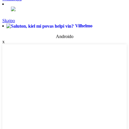
Skajpo
Vilhelmo
Androido
x