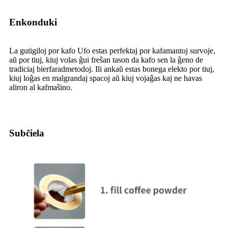
Enkonduki
La gutigiloj por kafo Ufo estas perfektaj por kafamantoj survoje,
aŭ por tiuj, kiuj volas ĝui freŝan tason da kafo sen la ĝeno de
tradiciaj bierfaradmetodoj. Ili ankaŭ estas bonega elekto por tiuj,
kiuj loĝas en malgrandaj spacoj aŭ kiuj vojaĝas kaj ne havas
aliron al kafmaŝino.
Subĉiela