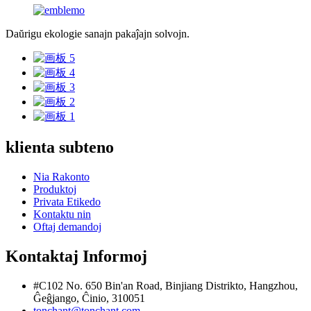
Daŭrigu ekologie sanajn pakaĵajn solvojn.
klienta subteno
Nia Rakonto
Produktoj
Privata Etikedo
Kontaktu nin
Oftaj demandoj
Kontaktaj Informoj
#C102 No. 650 Bin'an Road, Binjiang Distrikto, Hangzhou,
Ĝeĝjango, Ĉinio, 310051
tonchant@tonchant.com