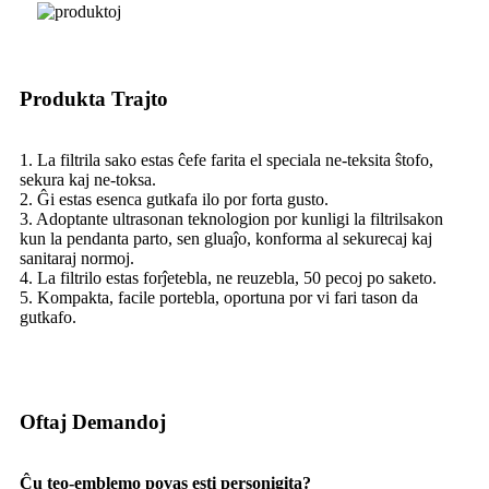
Produkta Trajto
1. La filtrila sako estas ĉefe farita el speciala ne-teksita ŝtofo,
sekura kaj ne-toksa.
2. Ĝi estas esenca gutkafa ilo por forta gusto.
3. Adoptante ultrasonan teknologion por kunligi la filtrilsakon
kun la pendanta parto, sen gluaĵo, konforma al sekurecaj kaj
sanitaraj normoj.
4. La filtrilo estas forĵetebla, ne reuzebla, 50 pecoj po saketo.
5. Kompakta, facile portebla, oportuna por vi fari tason da
gutkafo.
Oftaj Demandoj
Ĉu teo-emblemo povas esti personigita?