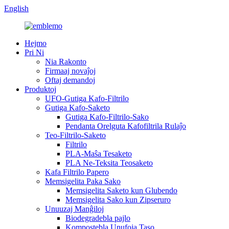
English
Hejmo
Pri Ni
Nia Rakonto
Firmaaj novaĵoj
Oftaj demandoj
Produktoj
UFO-Gutiga Kafo-Filtrilo
Gutiga Kafo-Saketo
Gutiga Kafo-Filtrilo-Sako
Pendanta Orelguta Kafofiltrila Rulaĵo
Teo-Filtrilo-Saketo
Filtrilo
PLA-Maŝa Tesaketo
PLA Ne-Teksita Teosaketo
Kafa Filtrilo Papero
Memsigelita Paka Sako
Memsigelita Saketo kun Glubendo
Memsigelita Sako kun Zipseruro
Unuuzaj Manĝiloj
Biodegradebla pajlo
Kompostebla Unufoja Taso