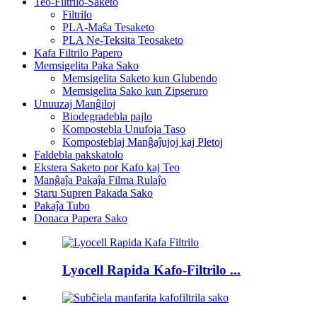
Teo-Filtrilo-Saketo
Filtrilo
PLA-Maŝa Tesaketo
PLA Ne-Teksita Teosaketo
Kafa Filtrilo Papero
Memsigelita Paka Sako
Memsigelita Saketo kun Glubendo
Memsigelita Sako kun Zipseruro
Unuuzaj Manĝiloj
Biodegradebla pajlo
Kompostebla Unufoja Taso
Komposteblaj Manĝaĵujoj kaj Pletoj
Faldebla pakskatolo
Ekstera Saketo por Kafo kaj Teo
Manĝaĵa Pakaĵa Filma Rulaĵo
Staru Supren Pakada Sako
Pakaĵa Tubo
Donaca Papera Sako
Lyocell Rapida Kafo-Filtrilo ...