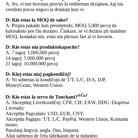
A: Jes, vi nur bezonas provizi la embleman dezajnon, kaj nia
vendisto povas negoci la detalojn kun vi.
D: Kio estas la MOQ de sako?
A: Propra pakado kun presmetodo, MOQ 5,000 pecoj da
kafosaketo por ĉiu dezajno. Ĉiukaze, se vi deziras pli malaltan
MOQ, kontaktu nin, estas nia plezuro fari al vi favoron.
D: Kio estas nia produktokapacito?
A: 7 tagoj: 1,000,000 pecoj
14 tagoj: 5.000.000 pecoj
21 tagoj: 10.000.000 pecoj
D: Kiuj estas niaj pagkondiĉoj?
A: Ni subtenas la kondiĉojn de T/T, L/C, D/A, D/P,
MoneyGram, Western Union.
®Ĉu?
D: Kio estas la servo de Tonchant?
A: Akceptitaj Liverkondiĉoj: CFR, CIF, EXW, DDU, Ekspresa
Liverado;
Akceptita Pagvaluto: USD, EUR, CNY;
Akceptita Pagtipo: T/T, L/C, PayPal, Western Union, Kontanta
mono;
Parolataj lingvoj: angla, ĉina, hispana;
Aliaj subtenoj de ĉefa fabrikanto de la industrio.