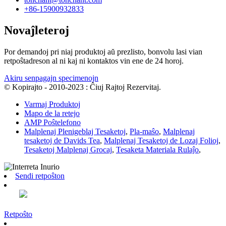
+86-15900932833
Novaĵleteroj
Por demandoj pri niaj produktoj aŭ prezlisto, bonvolu lasi vian
retpoŝtadreson al ni kaj ni kontaktos vin ene de 24 horoj.
Akiru senpagajn specimenojn
© Kopirajto - 2010-2023 : Ĉiuj Rajtoj Rezervitaj.
Varmaj Produktoj
Mapo de la retejo
AMP Poŝtelefono
Malplenaj Plenigeblaj Tesaketoj
,
Pla-maŝo
,
Malplenaj
tesaketoj de Davids Tea
,
Malplenaj Tesaketoj de Lozaj Folioj
,
Tesaketoj Malplenaj Grocaj
,
Tesaketa Materiala Rulaĵo
,
Sendi retpoŝton
Retpoŝto