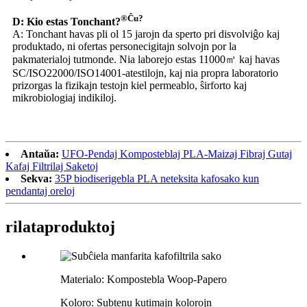
®Ĉu?
D: Kio estas Tonchant?
A: Tonchant havas pli ol 15 jarojn da sperto pri disvolviĝo kaj
produktado, ni ofertas personecigitajn solvojn por la
pakmaterialoj tutmonde. Nia laborejo estas 11000㎡ kaj havas
SC/ISO22000/ISO14001-atestilojn, kaj nia propra laboratorio
prizorgas la fizikajn testojn kiel permeablo, ŝirforto kaj
mikrobiologiaj indikiloj.
Antaŭa:
UFO-Pendaj Komposteblaj PLA-Maizaj Fibraj Gutaj
Kafaj Filtrilaj Saketoj
Sekva:
35P biodiserigebla PLA neteksita kafosako kun
pendantaj oreloj
rilata
produktoj
Materialo: Kompostebla Woop-Papero
Koloro: Subtenu kutimajn kolorojn