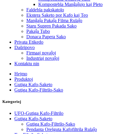
Kompostebla Manĝaĵujo kaj Pleto
Faldebla pakskatolo
Ekstera Saketo por Kafo kaj Teo
Manĝaĵa Pakaĵa Filma Rulaĵo
Staru Supren Pakada Sako
Pakaĵa Tubo
Donaca Papera Sako
Privata Etikedo
Daŭripovo
Firmaaj novaĵoj
Industriaj novaĵoj
Kontaktu nin
Hejmo
Produktoj
Gutiga Kafo-Saketo
Gutiga Kafo-Filtrilo-Sako
Kategorioj
UFO-Gutiga Kafo-Filtrilo
Gutiga Kafo-Saketo
Gutiga Kafo-Filtrilo-Sako
Pendanta Orelguta Kafofiltrila Rulaĵo