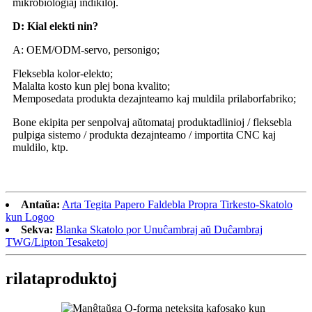
mikrobiologiaj indikiloj.
D: Kial elekti nin?
A: OEM/ODM-servo, personigo;
Fleksebla kolor-elekto;
Malalta kosto kun plej bona kvalito;
Memposedata produkta dezajnteamo kaj muldila prilaborfabriko;
Bone ekipita per senpolvaj aŭtomataj produktadlinioj / fleksebla
pulpiga sistemo / produkta dezajnteamo / importita CNC kaj
muldilo, ktp.
Antaŭa:
Arta Tegita Papero Faldebla Propra Tirkesto-Skatolo
kun Logoo
Sekva:
Blanka Skatolo por Unuĉambraj aŭ Duĉambraj
TWG/Lipton Tesaketoj
rilata
produktoj