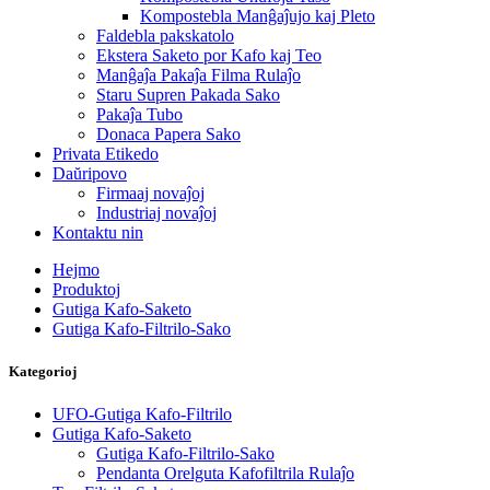
Kompostebla Manĝaĵujo kaj Pleto
Faldebla pakskatolo
Ekstera Saketo por Kafo kaj Teo
Manĝaĵa Pakaĵa Filma Rulaĵo
Staru Supren Pakada Sako
Pakaĵa Tubo
Donaca Papera Sako
Privata Etikedo
Daŭripovo
Firmaaj novaĵoj
Industriaj novaĵoj
Kontaktu nin
Hejmo
Produktoj
Gutiga Kafo-Saketo
Gutiga Kafo-Filtrilo-Sako
Kategorioj
UFO-Gutiga Kafo-Filtrilo
Gutiga Kafo-Saketo
Gutiga Kafo-Filtrilo-Sako
Pendanta Orelguta Kafofiltrila Rulaĵo