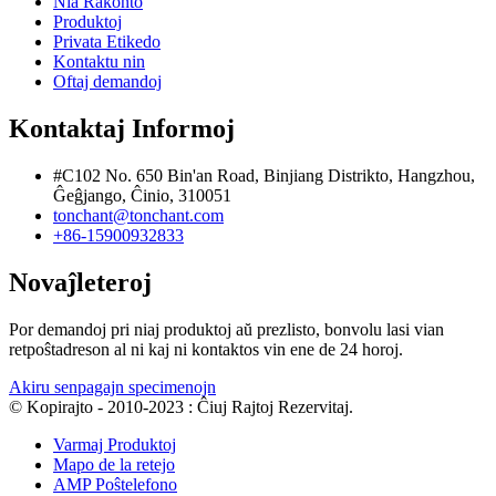
Nia Rakonto
Produktoj
Privata Etikedo
Kontaktu nin
Oftaj demandoj
Kontaktaj Informoj
#C102 No. 650 Bin'an Road, Binjiang Distrikto, Hangzhou,
Ĝeĝjango, Ĉinio, 310051
tonchant@tonchant.com
+86-15900932833
Novaĵleteroj
Por demandoj pri niaj produktoj aŭ prezlisto, bonvolu lasi vian
retpoŝtadreson al ni kaj ni kontaktos vin ene de 24 horoj.
Akiru senpagajn specimenojn
© Kopirajto - 2010-2023 : Ĉiuj Rajtoj Rezervitaj.
Varmaj Produktoj
Mapo de la retejo
AMP Poŝtelefono