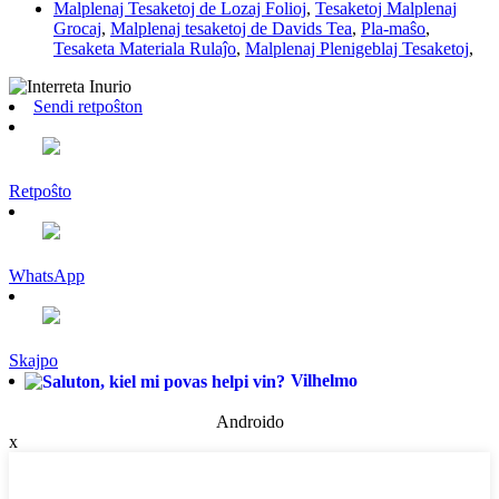
Malplenaj Tesaketoj de Lozaj Folioj
,
Tesaketoj Malplenaj
Grocaj
,
Malplenaj tesaketoj de Davids Tea
,
Pla-maŝo
,
Tesaketa Materiala Rulaĵo
,
Malplenaj Plenigeblaj Tesaketoj
,
Sendi retpoŝton
Retpoŝto
WhatsApp
Skajpo
Vilhelmo
Androido
x