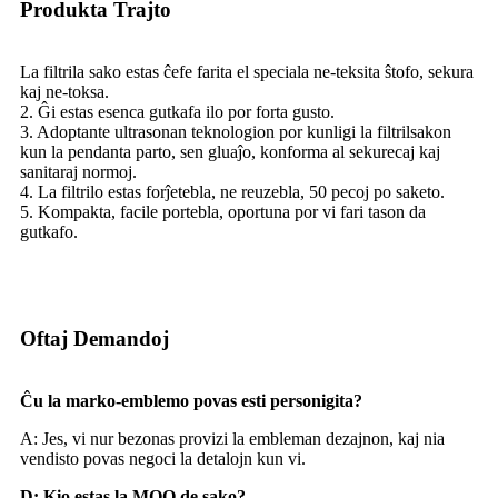
Produkta Trajto
La filtrila sako estas ĉefe farita el speciala ne-teksita ŝtofo, sekura
kaj ne-toksa.
2. Ĝi estas esenca gutkafa ilo por forta gusto.
3. Adoptante ultrasonan teknologion por kunligi la filtrilsakon
kun la pendanta parto, sen gluaĵo, konforma al sekurecaj kaj
sanitaraj normoj.
4. La filtrilo estas forĵetebla, ne reuzebla, 50 pecoj po saketo.
5. Kompakta, facile portebla, oportuna por vi fari tason da
gutkafo.
Oftaj Demandoj
Ĉu la marko-emblemo povas esti personigita?
A: Jes, vi nur bezonas provizi la embleman dezajnon, kaj nia
vendisto povas negoci la detalojn kun vi.
D: Kio estas la MOQ de sako?