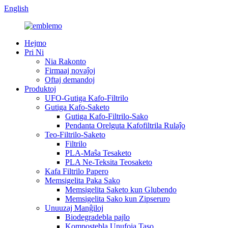
English
Hejmo
Pri Ni
Nia Rakonto
Firmaaj novaĵoj
Oftaj demandoj
Produktoj
UFO-Gutiga Kafo-Filtrilo
Gutiga Kafo-Saketo
Gutiga Kafo-Filtrilo-Sako
Pendanta Orelguta Kafofiltrila Rulaĵo
Teo-Filtrilo-Saketo
Filtrilo
PLA-Maŝa Tesaketo
PLA Ne-Teksita Teosaketo
Kafa Filtrilo Papero
Memsigelita Paka Sako
Memsigelita Saketo kun Glubendo
Memsigelita Sako kun Zipseruro
Unuuzaj Manĝiloj
Biodegradebla pajlo
Kompostebla Unufoja Taso