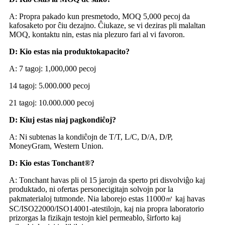
A: Propra pakado kun presmetodo, MOQ 5,000 pecoj da
kafosaketo por ĉiu dezajno. Ĉiukaze, se vi deziras pli malaltan
MOQ, kontaktu nin, estas nia plezuro fari al vi favoron.
D: Kio estas nia produktokapacito?
A: 7 tagoj: 1,000,000 pecoj
14 tagoj: 5.000.000 pecoj
21 tagoj: 10.000.000 pecoj
D: Kiuj estas niaj pagkondiĉoj?
A: Ni subtenas la kondiĉojn de T/T, L/C, D/A, D/P,
MoneyGram, Western Union.
D: Kio estas Tonchant®?
A: Tonchant havas pli ol 15 jarojn da sperto pri disvolviĝo kaj
produktado, ni ofertas personecigitajn solvojn por la
pakmaterialoj tutmonde. Nia laborejo estas 11000㎡ kaj havas
SC/ISO22000/ISO14001-atestilojn, kaj nia propra laboratorio
prizorgas la fizikajn testojn kiel permeablo, ŝirforto kaj