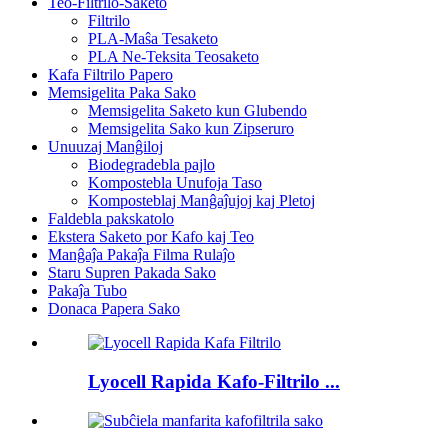
Teo-Filtrilo-Saketo
Filtrilo
PLA-Maŝa Tesaketo
PLA Ne-Teksita Teosaketo
Kafa Filtrilo Papero
Memsigelita Paka Sako
Memsigelita Saketo kun Glubendo
Memsigelita Sako kun Zipseruro
Unuuzaj Manĝiloj
Biodegradebla pajlo
Kompostebla Unufoja Taso
Komposteblaj Manĝaĵujoj kaj Pletoj
Faldebla pakskatolo
Ekstera Saketo por Kafo kaj Teo
Manĝaĵa Pakaĵa Filma Rulaĵo
Staru Supren Pakada Sako
Pakaĵa Tubo
Donaca Papera Sako
Lyocell Rapida Kafo-Filtrilo ...