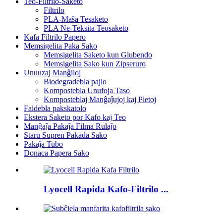
Teo-Filtrilo-Saketo
Filtrilo
PLA-Maŝa Tesaketo
PLA Ne-Teksita Teosaketo
Kafa Filtrilo Papero
Memsigelita Paka Sako
Memsigelita Saketo kun Glubendo
Memsigelita Sako kun Zipseruro
Unuuzaj Manĝiloj
Biodegradebla pajlo
Kompostebla Unufoja Taso
Komposteblaj Manĝaĵujoj kaj Pletoj
Faldebla pakskatolo
Ekstera Saketo por Kafo kaj Teo
Manĝaĵa Pakaĵa Filma Rulaĵo
Staru Supren Pakada Sako
Pakaĵa Tubo
Donaca Papera Sako
Lyocell Rapida Kafo-Filtrilo ...