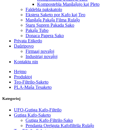
Kompostebla Manĝaĵujo kaj Pleto
Faldebla pakskatolo
Ekstera Saketo por Kafo kaj Teo
Manĝaĵa Pakaĵa Filma Rulaĵo
Staru Supren Pakada Sako
Pakaĵa Tubo
Donaca Papera Sako
Privata Etikedo
Daŭripovo
Firmaaj novaĵoj
Industriaj novaĵoj
Kontaktu nin
Hejmo
Produktoj
Teo-Filtrilo-Saketo
PLA-Maŝa Tesaketo
Kategorioj
UFO-Gutiga Kafo-Filtrilo
Gutiga Kafo-Saketo
Gutiga Kafo-Filtrilo-Sako
Pendanta Orelguta Kafofiltrila Rulaĵo