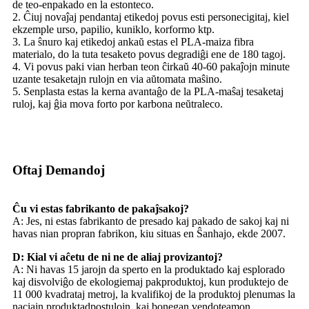
de teo-enpakado en la estonteco.
2. Ĉiuj novaĵaj pendantaj etikedoj povus esti personecigitaj, kiel
ekzemple urso, papilio, kuniklo, korformo ktp.
3. La ŝnuro kaj etikedoj ankaŭ estas el PLA-maiza fibra
materialo, do la tuta tesaketo povus degradiĝi ene de 180 tagoj.
4. Vi povus paki vian herban teon ĉirkaŭ 40-60 pakaĵojn minute
uzante tesaketajn rulojn en via aŭtomata maŝino.
5. Senplasta estas la kerna avantaĝo de la PLA-maŝaj tesaketaj
ruloj, kaj ĝia mova forto por karbona neŭtraleco.
Oftaj Demandoj
Ĉu vi estas fabrikanto de pakaĵsakoj?
A: Jes, ni estas fabrikanto de presado kaj pakado de sakoj kaj ni
havas nian propran fabrikon, kiu situas en Ŝanhajo, ekde 2007.
D: Kial vi aĉetu de ni ne de aliaj provizantoj?
A: Ni havas 15 jarojn da sperto en la produktado kaj esplorado
kaj disvolviĝo de ekologiemaj pakproduktoj, kun produktejo de
11 000 kvadrataj metroj, la kvalifikoj de la produktoj plenumas la
naciajn produktadpostulojn, kaj bonegan vendoteamon.