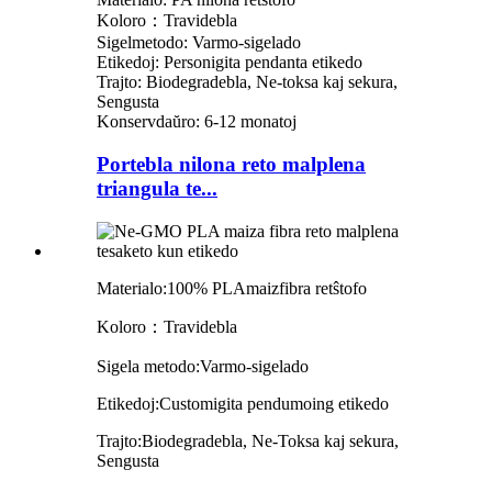
Koloro：Travidebla
Sigelmetodo: Varmo-sigelado
Etikedoj: Personigita pendanta etikedo
Trajto: Biodegradebla, Ne-toksa kaj sekura,
Sengusta
Konservdaŭro: 6-12 monatoj
Portebla nilona reto malplena
triangula te...
Materialo:
100% PLA
maizfibra retŝtofo
Koloro：
Travidebla
Sigela metodo:
Varmo-sigelado
Etikedoj:
C
u
stomigita pendumo
ing
etikedo
Trajto:
Biodegradebla, Ne-Toksa kaj sekura,
Sengusta