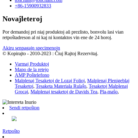
tonchant@tonchant.com
+86-15900932833
Novaĵleteroj
Por demandoj pri niaj produktoj aŭ prezlisto, bonvolu lasi vian
retpoŝtadreson al ni kaj ni kontaktos vin ene de 24 horoj.
Akiru senpagajn specimenojn
© Kopirajto - 2010-2023 : Ĉiuj Rajtoj Rezervitaj.
Varmaj Produktoj
Mapo de la retejo
AMP Poŝtelefono
Malplenaj Tesaketoj de Lozaj Folioj
,
Malplenaj Plenigeblaj
Tesaketoj
,
Tesaketa Materiala Rulaĵo
,
Tesaketoj Malplenaj
Grocaj
,
Malplenaj tesaketoj de Davids Tea
,
Pla-maŝo
,
Sendi retpoŝton
Retpoŝto