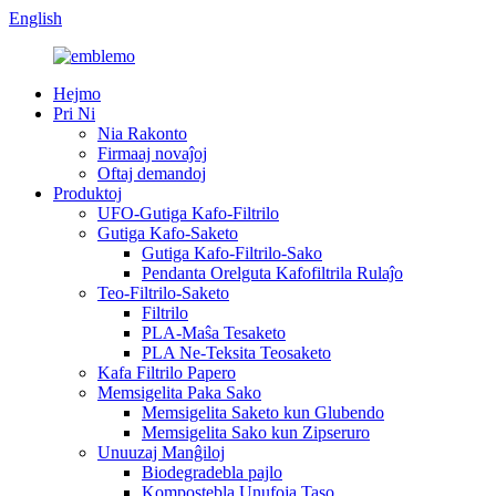
English
Hejmo
Pri Ni
Nia Rakonto
Firmaaj novaĵoj
Oftaj demandoj
Produktoj
UFO-Gutiga Kafo-Filtrilo
Gutiga Kafo-Saketo
Gutiga Kafo-Filtrilo-Sako
Pendanta Orelguta Kafofiltrila Rulaĵo
Teo-Filtrilo-Saketo
Filtrilo
PLA-Maŝa Tesaketo
PLA Ne-Teksita Teosaketo
Kafa Filtrilo Papero
Memsigelita Paka Sako
Memsigelita Saketo kun Glubendo
Memsigelita Sako kun Zipseruro
Unuuzaj Manĝiloj
Biodegradebla pajlo
Kompostebla Unufoja Taso