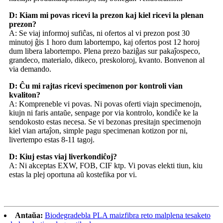
D: Kiam mi povas ricevi la prezon kaj kiel ricevi la plenan
prezon?
A: Se viaj informoj sufiĉas, ni ofertos al vi prezon post 30
minutoj ĝis 1 horo dum labortempo, kaj ofertos post 12 horoj
dum libera labortempo. Plena prezo baziĝas sur pakaĵospeco,
grandeco, materialo, dikeco, preskoloroj, kvanto. Bonvenon al
via demando.
D: Ĉu mi rajtas ricevi specimenon por kontroli vian
kvaliton?
A: Kompreneble vi povas. Ni povas oferti viajn specimenojn,
kiujn ni faris antaŭe, senpage por via kontrolo, kondiĉe ke la
sendokosto estas necesa. Se vi bezonas presitajn specimenojn
kiel vian artaĵon, simple pagu specimenan kotizon por ni,
livertempo estas 8-11 tagoj.
D: Kiuj estas viaj liverkondiĉoj?
A: Ni akceptas EXW, FOB, CIF ktp. Vi povas elekti tiun, kiu
estas la plej oportuna aŭ kostefika por vi.
Antaŭa:
Biodegradebla PLA maizfibra reto malplena tesaketo