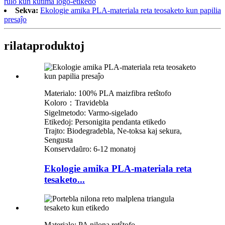
rulo kun kutima logo-etikedo
Sekva:
Ekologie amika PLA-materiala reta teosaketo kun papilia
presaĵo
rilata
produktoj
Materialo: 100% PLA maizfibra retŝtofo
Koloro：Travidebla
Sigelmetodo: Varmo-sigelado
Etikedoj: Personigita pendanta etikedo
Trajto: Biodegradebla, Ne-toksa kaj sekura,
Sengusta
Konservdaŭro: 6-12 monatoj
Ekologie amika PLA-materiala reta
tesaketo...
Materialo: PA nilona retŝtofo