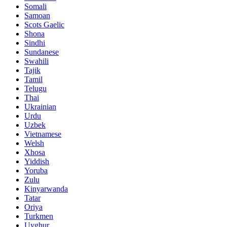
Somali
Samoan
Scots Gaelic
Shona
Sindhi
Sundanese
Swahili
Tajik
Tamil
Telugu
Thai
Ukrainian
Urdu
Uzbek
Vietnamese
Welsh
Xhosa
Yiddish
Yoruba
Zulu
Kinyarwanda
Tatar
Oriya
Turkmen
Uyghur