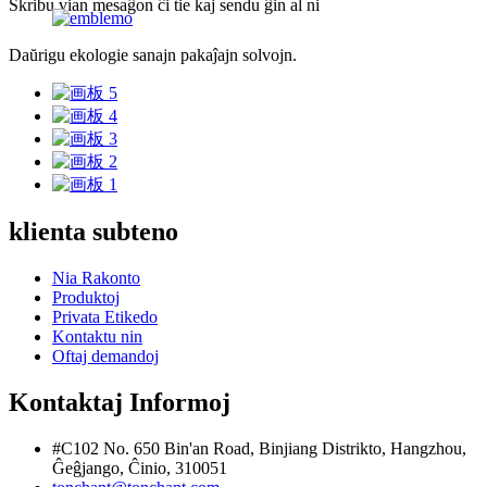
Skribu vian mesaĝon ĉi tie kaj sendu ĝin al ni
Daŭrigu ekologie sanajn pakaĵajn solvojn.
klienta subteno
Nia Rakonto
Produktoj
Privata Etikedo
Kontaktu nin
Oftaj demandoj
Kontaktaj Informoj
#C102 No. 650 Bin'an Road, Binjiang Distrikto, Hangzhou,
Ĝeĝjango, Ĉinio, 310051