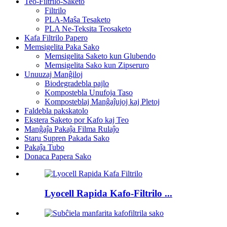
Teo-Filtrilo-Saketo
Filtrilo
PLA-Maŝa Tesaketo
PLA Ne-Teksita Teosaketo
Kafa Filtrilo Papero
Memsigelita Paka Sako
Memsigelita Saketo kun Glubendo
Memsigelita Sako kun Zipseruro
Unuuzaj Manĝiloj
Biodegradebla pajlo
Kompostebla Unufoja Taso
Komposteblaj Manĝaĵujoj kaj Pletoj
Faldebla pakskatolo
Ekstera Saketo por Kafo kaj Teo
Manĝaĵa Pakaĵa Filma Rulaĵo
Staru Supren Pakada Sako
Pakaĵa Tubo
Donaca Papera Sako
Lyocell Rapida Kafo-Filtrilo ...