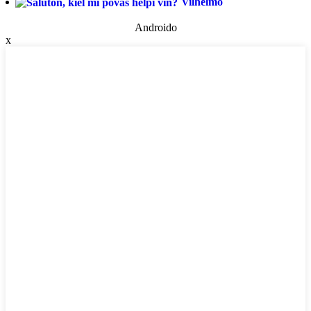
Vilhelmo
Androido
x