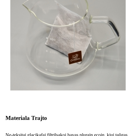
Materiala Trajto
Ne-teksitaj glacikafaj filtrilsakoj havas plurajn ecojn, kiuj taŭgas