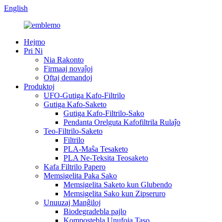
English
Hejmo
Pri Ni
Nia Rakonto
Firmaaj novaĵoj
Oftaj demandoj
Produktoj
UFO-Gutiga Kafo-Filtrilo
Gutiga Kafo-Saketo
Gutiga Kafo-Filtrilo-Sako
Pendanta Orelguta Kafofiltrila Rulaĵo
Teo-Filtrilo-Saketo
Filtrilo
PLA-Maŝa Tesaketo
PLA Ne-Teksita Teosaketo
Kafa Filtrilo Papero
Memsigelita Paka Sako
Memsigelita Saketo kun Glubendo
Memsigelita Sako kun Zipseruro
Unuuzaj Manĝiloj
Biodegradebla pajlo
Kompostebla Unufoja Taso