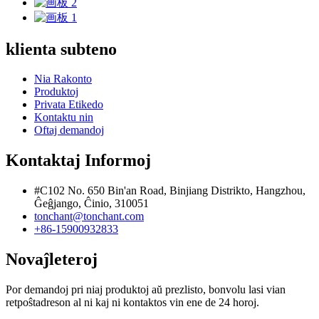
klienta subteno
Nia Rakonto
Produktoj
Privata Etikedo
Kontaktu nin
Oftaj demandoj
Kontaktaj Informoj
#C102 No. 650 Bin'an Road, Binjiang Distrikto, Hangzhou,
Ĝeĝjango, Ĉinio, 310051
tonchant@tonchant.com
+86-15900932833
Novaĵleteroj
Por demandoj pri niaj produktoj aŭ prezlisto, bonvolu lasi vian
retpoŝtadreson al ni kaj ni kontaktos vin ene de 24 horoj.