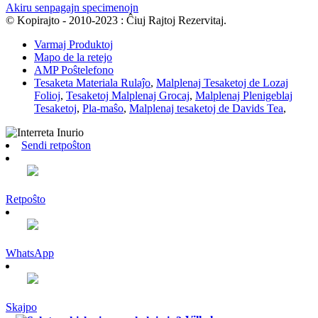
Akiru senpagajn specimenojn
© Kopirajto - 2010-2023 : Ĉiuj Rajtoj Rezervitaj.
Varmaj Produktoj
Mapo de la retejo
AMP Poŝtelefono
Tesaketa Materiala Rulaĵo
,
Malplenaj Tesaketoj de Lozaj
Folioj
,
Tesaketoj Malplenaj Grocaj
,
Malplenaj Plenigeblaj
Tesaketoj
,
Pla-maŝo
,
Malplenaj tesaketoj de Davids Tea
,
Sendi retpoŝton
Retpoŝto
WhatsApp
Skajpo