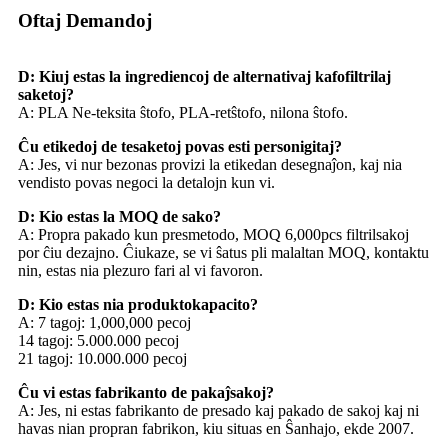
Oftaj Demandoj
D: Kiuj estas la ingrediencoj de alternativaj kafofiltrilaj
saketoj?
A: PLA Ne-teksita ŝtofo, PLA-retŝtofo, nilona ŝtofo.
Ĉu etikedoj de tesaketoj povas esti personigitaj?
A: Jes, vi nur bezonas provizi la etikedan desegnaĵon, kaj nia
vendisto povas negoci la detalojn kun vi.
D: Kio estas la MOQ de sako?
A: Propra pakado kun presmetodo, MOQ 6,000pcs filtrilsakoj
por ĉiu dezajno. Ĉiukaze, se vi ŝatus pli malaltan MOQ, kontaktu
nin, estas nia plezuro fari al vi favoron.
D: Kio estas nia produktokapacito?
A: 7 tagoj: 1,000,000 pecoj
14 tagoj: 5.000.000 pecoj
21 tagoj: 10.000.000 pecoj
Ĉu vi estas fabrikanto de pakaĵsakoj?
A: Jes, ni estas fabrikanto de presado kaj pakado de sakoj kaj ni
havas nian propran fabrikon, kiu situas en Ŝanhajo, ekde 2007.