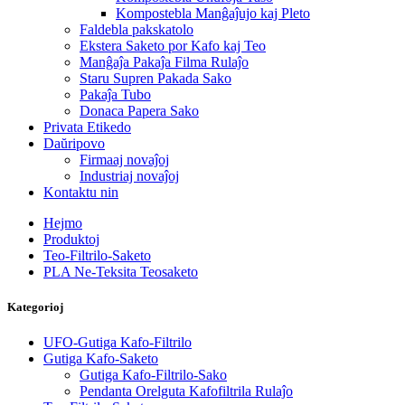
Kompostebla Manĝaĵujo kaj Pleto
Faldebla pakskatolo
Ekstera Saketo por Kafo kaj Teo
Manĝaĵa Pakaĵa Filma Rulaĵo
Staru Supren Pakada Sako
Pakaĵa Tubo
Donaca Papera Sako
Privata Etikedo
Daŭripovo
Firmaaj novaĵoj
Industriaj novaĵoj
Kontaktu nin
Hejmo
Produktoj
Teo-Filtrilo-Saketo
PLA Ne-Teksita Teosaketo
Kategorioj
UFO-Gutiga Kafo-Filtrilo
Gutiga Kafo-Saketo
Gutiga Kafo-Filtrilo-Sako
Pendanta Orelguta Kafofiltrila Rulaĵo