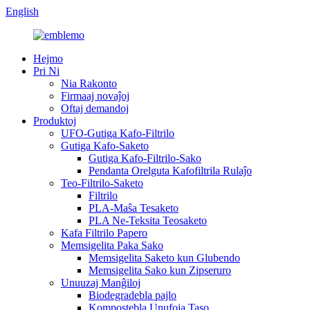
English
Hejmo
Pri Ni
Nia Rakonto
Firmaaj novaĵoj
Oftaj demandoj
Produktoj
UFO-Gutiga Kafo-Filtrilo
Gutiga Kafo-Saketo
Gutiga Kafo-Filtrilo-Sako
Pendanta Orelguta Kafofiltrila Rulaĵo
Teo-Filtrilo-Saketo
Filtrilo
PLA-Maŝa Tesaketo
PLA Ne-Teksita Teosaketo
Kafa Filtrilo Papero
Memsigelita Paka Sako
Memsigelita Saketo kun Glubendo
Memsigelita Sako kun Zipseruro
Unuuzaj Manĝiloj
Biodegradebla pajlo
Kompostebla Unufoja Taso