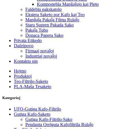
Kompostebla Manĝaĵujo kaj Pleto
Faldebla pakskatolo
Ekstera Saketo por Kafo kaj Teo
Manĝaĵa Pakaĵa Filma Rulaĵo
Staru Supren Pakada Sako
Pakaĵa Tubo
Donaca Papera Sako
Privata Etikedo
Daŭripovo
Firmaaj novaĵoj
Industriaj novaĵoj
Kontaktu nin
Hejmo
Produktoj
Teo-Filtrilo-Saketo
PLA-Maŝa Tesaketo
Kategorioj
UFO-Gutiga Kafo-Filtrilo
Gutiga Kafo-Saketo
Gutiga Kafo-Filtrilo-Sako
Pendanta Orelguta Kafofiltrila Rulaĵo