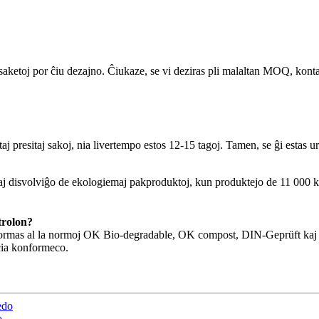
j por ĉiu dezajno. Ĉiukaze, se vi deziras pli malaltan MOQ, kontaktu 
j presitaj sakoj, nia livertempo estos 12-15 tagoj. Tamen, se ĝi estas ur
aj disvolviĝo de ekologiemaj pakproduktoj, kun produktejo de 11 000 kva
trolon?
onformas al la normoj OK Bio-degradable, OK compost, DIN-Geprüft kaj A
ocia konformeco.
edo
o