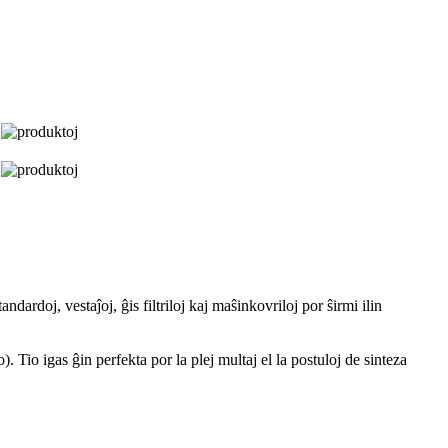
ndardoj, vestaĵoj, ĝis filtriloj kaj maŝinkovriloj por ŝirmi ilin
 Tio igas ĝin perfekta por la plej multaj el la postuloj de sinteza