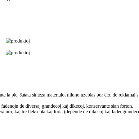
e la plej ŝatata sinteza materialo, nilono uzeblas por ĉio, de reklamaj sta
en fadenojn de diversaj grandecoj kaj dikecoj, konservante sian forton.
aturo, kaj tre fleksebla kaj forta (depende de dikecoj kaj fadengrandeco).