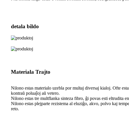
detala bildo
Materiala Trajto
Nilono estas materialo uzebla por multaj diversaj kialoj. Ofte estant
kontraŭ poluaĵoj aŭ vetero.
Nilono estas tre multflanka sinteza fibro, ĝi povas esti eltrudita 
Nilono estas plejparte rezistema al eluziĝo, akvo, polvo kaj temper
reto.