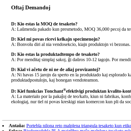
Oftaj Demandoj
D: Kio estas la MOQ de tesaketo?
A: Laŭmenda pakado kun presmetodo, MOQ 36,000 pecoj da tesaketo
D: Kiel mi povas ricevi kelkajn specimenojn?
A: Bonvolu diri al nia vendosekcio, kiajn produktojn vi bezonas.
D: Kio estas la produktadtempo de tesaketo?
A: Por menditaj simplaj sakoj, ĝi daŭros 10-12 tagojn. Por mendita
D: Kial vi aĉetu de ni ne de aliaj provizantoj?
A: Ni havas 15 jarojn da sperto en la produktado kaj esplorado k
produktadpostulojn, kaj bonegan vendoteamon.
®
D: Kiel funkcias Tonchant
efektivigi produktan kvalito-kon
A: La materialo por la pakaĵoj de teo/kafo, kiun ni fabrikas, k
ekologiaj, nur tiel ni povas kreskigi nian komercon kun pli da s
Antaŭa:
Portebla nilona reto malplena triangula tesaketo kun etik
Sekva:
Biodegradebla PLA maizfibra maŝo malplena tesaketo rul