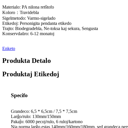
Materialo: PA nilona retŝtofo
Koloro：Travidebla
Sigelmetodo: Varmo-sigelado
Etikedoj: Personigita pendanta etikedo
Trajto: Biodegradebla, Ne-toksa kaj sekura, Sengusta
Konservdaŭro: 6-12 monatoj
Enketo
Produkta Detalo
Produktaj Etikedoj
Specifo
Grandeco: 6,5 * 6,5cm / 7,5 * 7,5cm
Larĝo/rulo: 130mm/150mm
Pakaĵo: 6000 pecoj/rulo, 6 ruloj/kartono
Nia norma larĝo estas 140mm/160mm/180mm, sed grandeca pers