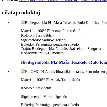
rilata
produktoj
Materialo: 100% PLA maizfibra retŝtofo
Koloro：Travidebla
Sigelmetodo: Varmo-sigelado
Etikedoj: Personigita pendanta etikedo
Trajto: Biodegradebla, Ne-toksa kaj sekura, Sengusta
Konservdaŭro: 6-12 monatoj
Biodegradebla Pla-Maŝa Tesaketo-Rulo Kun
Materialo:
100% PLA
maizfibra retŝtofo
Koloro：
Travidebla
Sigela metodo:
Varmo-sigelado
Etikedoj: Personigita pendanta etikedo