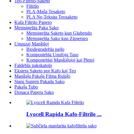
Teo-Filtrilo-Saketo
Filtrilo
PLA-Maŝa Tesaketo
PLA Ne-Teksita Teosaketo
Kafa Filtrilo Papero
Memsigelita Paka Sako
Memsigelita Saketo kun Glubendo
Memsigelita Sako kun Zipseruro
Unuuzaj Manĝiloj
Biodegradebla pajlo
Kompostebla Unufoja Taso
Komposteblaj Manĝaĵujoj kaj Pletoj
Faldebla pakskatolo
Ekstera Saketo por Kafo kaj Teo
Manĝaĵa Pakaĵa Filma Rulaĵo
Staru Supren Pakada Sako
Pakaĵa Tubo
Donaca Papera Sako
Lyocell Rapida Kafo-Filtrilo ...